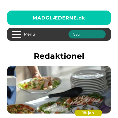
MADGLÆDERNE.
dk
Menu
redaktionel
18. jan