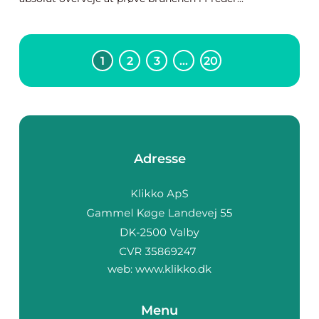
1
2
3
…
20
Adresse
web:
www.klikko.dk
Menu