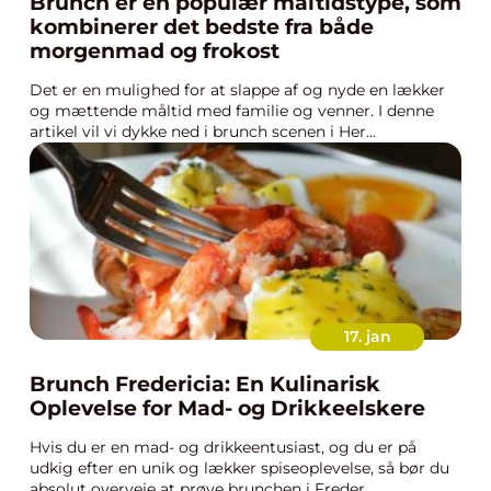
Brunch er en populær måltidstype, som
kombinerer det bedste fra både
morgenmad og frokost
Det er en mulighed for at slappe af og nyde en lækker
og mættende måltid med familie og venner. I denne
artikel vil vi dykke ned i brunch scenen i Her...
17. jan
Brunch Fredericia: En Kulinarisk
Oplevelse for Mad- og Drikkeelskere
Hvis du er en mad- og drikkeentusiast, og du er på
udkig efter en unik og lækker spiseoplevelse, så bør du
absolut overveje at prøve brunchen i Freder...