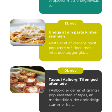
vi oplever mad, energiniveau
o...
13. nov
Undgå at din pasta klistrer
sammen
Pasta er et af verdens mest
populære måltider, men
intet ødelægger glæ...
01. nov
Tapas i Aalborg: Til en god
aften ude
I Aalborg er der en stigning i
populariteten af tapas, en
madtradition, der oprindeligt
stammer fra ...