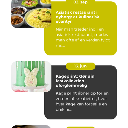
02. sep
Asiatisk restaurant i
nyborg: et kulinarisk
eventyr
Når man træder ind i en
asiatisk restaurant, mødes
man ofte af en verden fyldt
me...
13. jun
Kageprint: Gør din
festkollektion
uforglemmelig
Kage print åbner op for en
verden af kreativitet, hvor
hver kage kan fortælle en
unik hi...