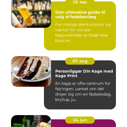
02. sep
Den ultimative guide til
valg af fadølsanlæg
For mange ølentusiaster og
værter for sociale
begivenheder er fadøl ikke
bare en...
07. aug
Personliggør Din Kage med
Kage Print
En kage er ofte centrum for
fejringen, uanset om det
drejer sig om en fødselsdag,
bryllup, ju...
04. jun