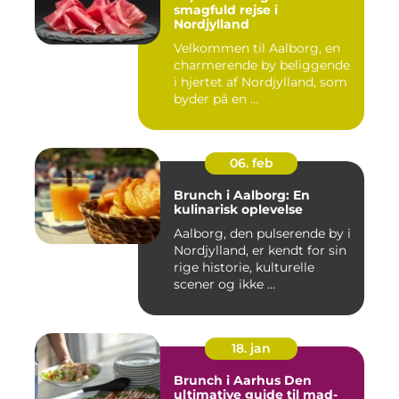
smagfuld rejse i
Nordjylland
Velkommen til Aalborg, en
charmerende by beliggende
i hjertet af Nordjylland, som
byder på en ...
06. feb
Brunch i Aalborg: En
kulinarisk oplevelse
Aalborg, den pulserende by i
Nordjylland, er kendt for sin
rige historie, kulturelle
scener og ikke ...
18. jan
Brunch i Aarhus Den
ultimative guide til mad-