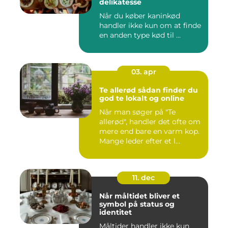
delikatesse
Når du køber kaninkød
handler ikke kun om at finde
en anden type kød til ...
03. apr
Te allerød sådan finder du
god te lokalt og online
Når man søger på "Te
allerød", handler det ofte om
mere end bare en varm kop.
Mange leder efter et l...
11. dec
Når måltidet bliver et
symbol på status og
identitet
Måltider handler ikke kun