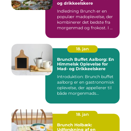
og drikkeelskere
Indledning Brunch er en
populær madoplevelse, der
kombinerer det bedste fra
morgenmad og frokost. I ...
18. jan
Brunch Buffet Aalborg: En
Himmelsk Oplevelse for
Mad- og Drikkeelskere
Introduktion: Brunch buffet
aalborg er en gastronomisk
oplevelse, der appellerer til
både morgenmads...
18. jan
Brunch Holbæk:
Udforskning af en