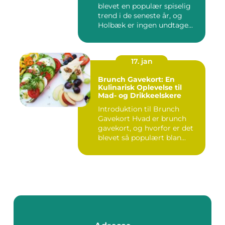
blevet en populær spiselig
trend i de seneste år, og
Holbæk er ingen undtage...
17. jan
Brunch Gavekort: En
Kulinarisk Oplevelse til
Mad- og Drikkeelskere
Introduktion til Brunch
Gavekort Hvad er brunch
gavekort, og hvorfor er det
blevet så populært blan...