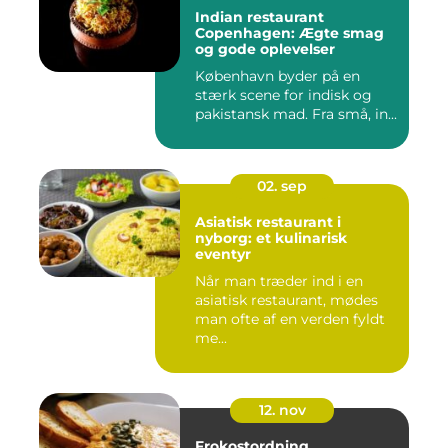
Indian restaurant
Copenhagen: Ægte smag
og gode oplevelser
København byder på en
stærk scene for indisk og
pakistansk mad. Fra små, in...
02. sep
Asiatisk restaurant i
nyborg: et kulinarisk
eventyr
Når man træder ind i en
asiatisk restaurant, mødes
man ofte af en verden fyldt
me...
12. nov
Frokostordning