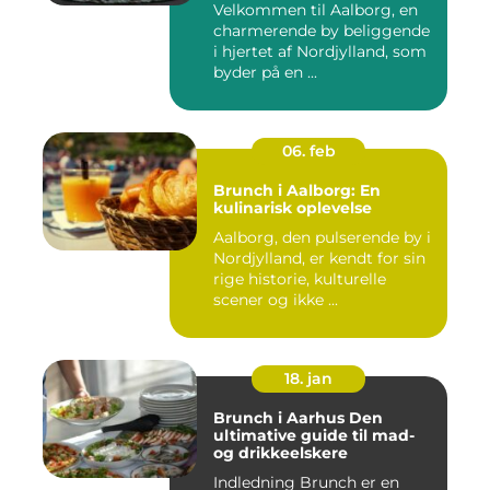
Velkommen til Aalborg, en
charmerende by beliggende
i hjertet af Nordjylland, som
byder på en ...
06. feb
Brunch i Aalborg: En
kulinarisk oplevelse
Aalborg, den pulserende by i
Nordjylland, er kendt for sin
rige historie, kulturelle
scener og ikke ...
18. jan
Brunch i Aarhus Den
ultimative guide til mad-
og drikkeelskere
Indledning Brunch er en