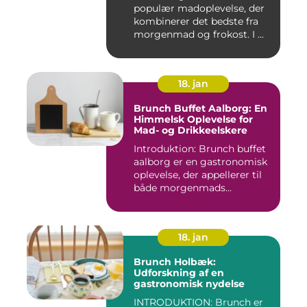
populær madoplevelse, der
kombinerer det bedste fra
morgenmad og frokost. I ...
18. jan
Brunch Buffet Aalborg: En
Himmelsk Oplevelse for
Mad- og Drikkeelskere
Introduktion: Brunch buffet
aalborg er en gastronomisk
oplevelse, der appellerer til
både morgenmads...
18. jan
Brunch Holbæk:
Udforskning af en
gastronomisk nydelse
INTRODUKTION: Brunch er