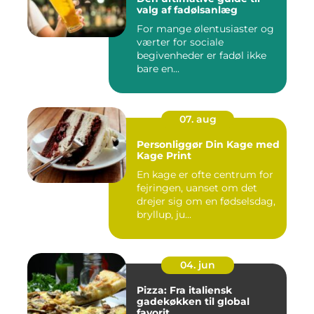
valg af fadølsanlæg
For mange ølentusiaster og
værter for sociale
begivenheder er fadøl ikke
bare en...
07. aug
Personliggør Din Kage med
Kage Print
En kage er ofte centrum for
fejringen, uanset om det
drejer sig om en fødselsdag,
bryllup, ju...
04. jun
Pizza: Fra italiensk
gadekøkken til global
favorit