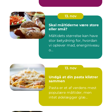
13. nov
Skal måltiderne være store
eller små?
Måltidets størrelse kan have
stor betydning for, hvordan
vi oplever mad, energiniveau
o...
13. nov
Undgå at din pasta klistrer
sammen
Pasta er et af verdens mest
populære måltider, men
intet ødelægger glæ...