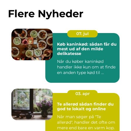
Flere Nyheder
07. jul
Køb kaninkød: sådan får du
mest ud af den milde
delikatesse
Når du køber kaninkød
handler ikke kun om at finde
en anden type kød til ...
03. apr
Te allerød sådan finder du
god te lokalt og online
Når man søger på "Te
allerød", handler det ofte om
mere end bare en varm kop.