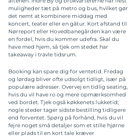
aftenen. Indre By og brokvartererne har flest
muligheder tæt på metro og bus, hvilket gør
det nemt at kombinere middag med
koncert, teater eller en gåtur. Kort afstand til
Nørreport eller Hovedbanegården kan være
en fordel, hvis du kommer udefra. Skal du
have med hjem, så tjek om stedet har
takeaway i travle tidsrum.
Booking kan spare dig for ventetid. Fredag
og lørdag bliver ofte udsolgt tidligt, især på
populære adresser. Overvej en tidlig seating,
hvis du vil have ro og mere opmærksomhed
ved bordet. Tjek også køkkenets lukketid;
nogle steder tager sidste bestilling tidligere
end forventet. Spørg på forhånd, hvis du vil
fejre noget små detaljer som et stille hjørne
eller plads til en kort tale kræver