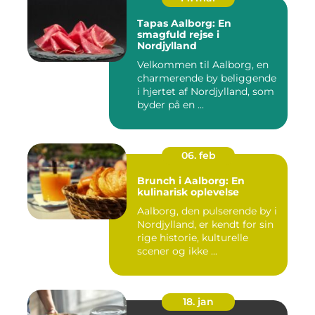
Tapas Aalborg: En
smagfuld rejse i
Nordjylland
Velkommen til Aalborg, en
charmerende by beliggende
i hjertet af Nordjylland, som
byder på en ...
06. feb
Brunch i Aalborg: En
kulinarisk oplevelse
Aalborg, den pulserende by i
Nordjylland, er kendt for sin
rige historie, kulturelle
scener og ikke ...
18. jan