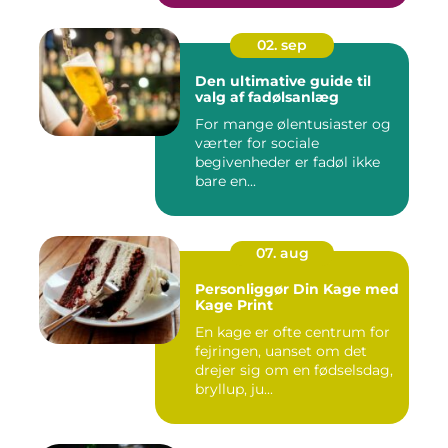
02. sep
Den ultimative guide til
valg af fadølsanlæg
For mange ølentusiaster og
værter for sociale
begivenheder er fadøl ikke
bare en...
07. aug
Personliggør Din Kage med
Kage Print
En kage er ofte centrum for
fejringen, uanset om det
drejer sig om en fødselsdag,
bryllup, ju...