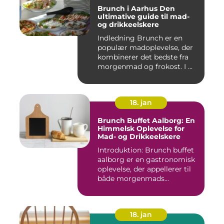
Brunch i Aarhus Den
ultimative guide til mad-
og drikkeelskere
Indledning Brunch er en
populær madoplevelse, der
kombinerer det bedste fra
morgenmad og frokost. I ...
18. jan
Brunch Buffet Aalborg: En
Himmelsk Oplevelse for
Mad- og Drikkeelskere
Introduktion: Brunch buffet
aalborg er en gastronomisk
oplevelse, der appellerer til
både morgenmads...
18. jan