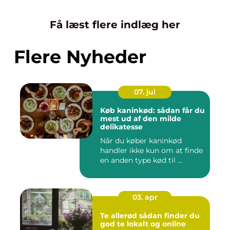
Få læst flere indlæg her
Flere Nyheder
07. jul
Køb kaninkød: sådan får du
mest ud af den milde
delikatesse
Når du køber kaninkød
handler ikke kun om at finde
en anden type kød til ...
03. apr
Te allerød sådan finder du
god te lokalt og online