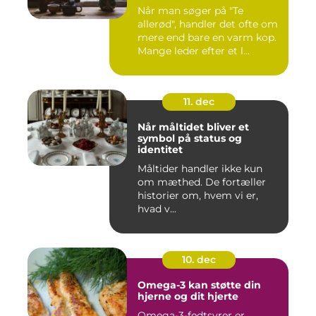
Når man søger på "Te
allerød", handler det ofte om
mere end bare en varm kop.
Mange leder efter et l...
11. dec
Når måltidet bliver et
symbol på status og
identitet
Måltider handler ikke kun
om mæthed. De fortæller
historier om, hvem vi er,
hvad v...
10. dec
Omega-3 kan støtte din
hjerne og dit hjerte
Omega-3-fedtsyrer er