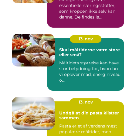
essentielle næringsstoffer,
som kroppen ikke selv kan
danne. De findes is...
13. nov
Skal måltiderne være store
eller små?
Måltidets størrelse kan have
stor betydning for, hvordan
vi oplever mad, energiniveau
o...
13. nov
Undgå at din pasta klistrer
sammen
Pasta er et af verdens mest
populære måltider, men