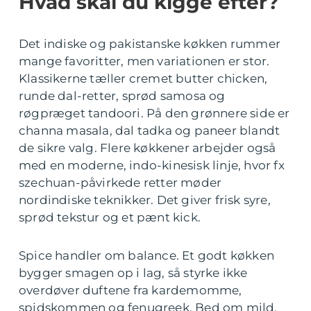
Hvad skal du kigge efter?
Det indiske og pakistanske køkken rummer
mange favoritter, men variationen er stor.
Klassikerne tæller cremet butter chicken,
runde dal-retter, sprød samosa og
røgpræget tandoori. På den grønnere side er
channa masala, dal tadka og paneer blandt
de sikre valg. Flere køkkener arbejder også
med en moderne, indo-kinesisk linje, hvor fx
szechuan-påvirkede retter møder
nordindiske teknikker. Det giver frisk syre,
sprød tekstur og et pænt kick.
Spice handler om balance. Et godt køkken
bygger smagen op i lag, så styrke ikke
overdøver duftene fra kardemomme,
spidskommen og fenugreek. Bed om mild,