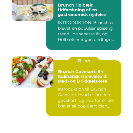
Brunch Holbæk:
Udforskning af en
gastronomisk nydelse
INTRODUKTION: Brunch er
blevet en populær spiselig
trend i de seneste år, og
Holbæk er ingen undtage...
17. jan
Brunch Gavekort: En
Kulinarisk Oplevelse til
Mad- og Drikkeelskere
Introduktion til Brunch
Gavekort Hvad er brunch
gavekort, og hvorfor er det
blevet så populært blan...