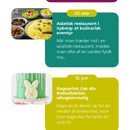
02. sep
Asiatisk restaurant i
nyborg: et kulinarisk
eventyr
Når man træder ind i en
asiatisk restaurant, mødes
man ofte af en verden fyldt
me...
13. jun
Kageprint: Gør din
festkollektion
uforglemmelig
Kage print åbner op for en
verden af kreativitet, hvor
hver kage kan fortælle en
unik hi...