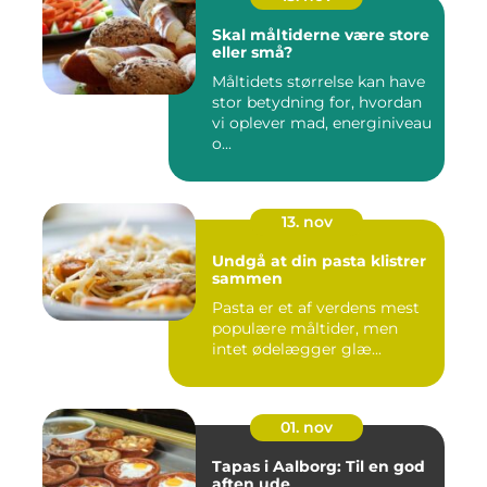
Skal måltiderne være store
eller små?
Måltidets størrelse kan have
stor betydning for, hvordan
vi oplever mad, energiniveau
o...
13. nov
Undgå at din pasta klistrer
sammen
Pasta er et af verdens mest
populære måltider, men
intet ødelægger glæ...
01. nov
Tapas i Aalborg: Til en god
aften ude