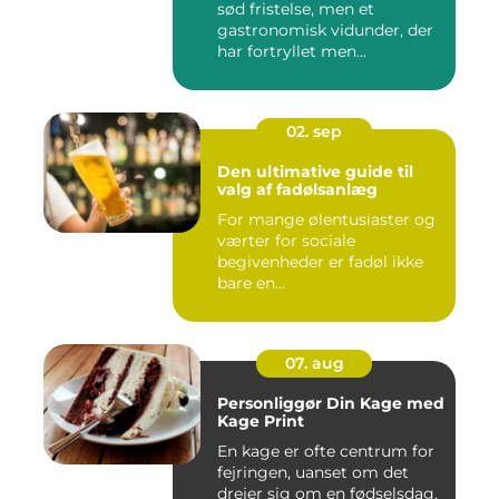
sød fristelse, men et
gastronomisk vidunder, der
har fortryllet men...
02. sep
Den ultimative guide til
valg af fadølsanlæg
For mange ølentusiaster og
værter for sociale
begivenheder er fadøl ikke
bare en...
07. aug
Personliggør Din Kage med
Kage Print
En kage er ofte centrum for
fejringen, uanset om det
drejer sig om en fødselsdag,