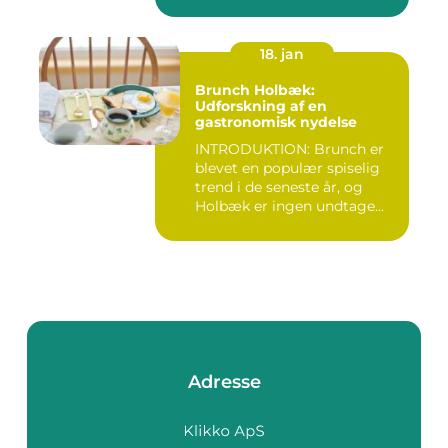
18. jan
Brunch Holbæk:
Udforskning af en
gastronomisk nydelse
INTRODUKTION: Brunch er
blevet en populær spiselig
trend i de seneste år, og
Holbæk er ingen undtage...
Adresse