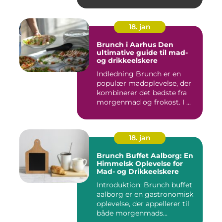
18. jan
Brunch i Aarhus Den
ultimative guide til mad-
og drikkeelskere
Indledning Brunch er en
populær madoplevelse, der
kombinerer det bedste fra
morgenmad og frokost. I ...
18. jan
Brunch Buffet Aalborg: En
Himmelsk Oplevelse for
Mad- og Drikkeelskere
Introduktion: Brunch buffet
aalborg er en gastronomisk
oplevelse, der appellerer til
både morgenmads...