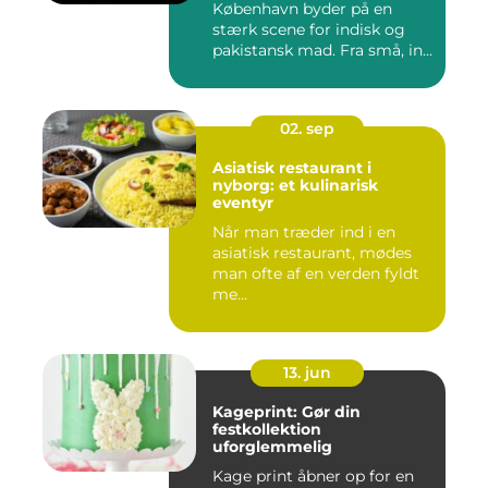
København byder på en
stærk scene for indisk og
pakistansk mad. Fra små, in...
02. sep
Asiatisk restaurant i
nyborg: et kulinarisk
eventyr
Når man træder ind i en
asiatisk restaurant, mødes
man ofte af en verden fyldt
me...
13. jun
Kageprint: Gør din
festkollektion
uforglemmelig
Kage print åbner op for en