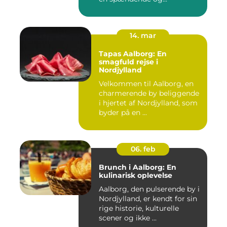
14. mar
Tapas Aalborg: En
smagfuld rejse i
Nordjylland
Velkommen til Aalborg, en
charmerende by beliggende
i hjertet af Nordjylland, som
byder på en ...
06. feb
Brunch i Aalborg: En
kulinarisk oplevelse
Aalborg, den pulserende by i
Nordjylland, er kendt for sin
rige historie, kulturelle
scener og ikke ...