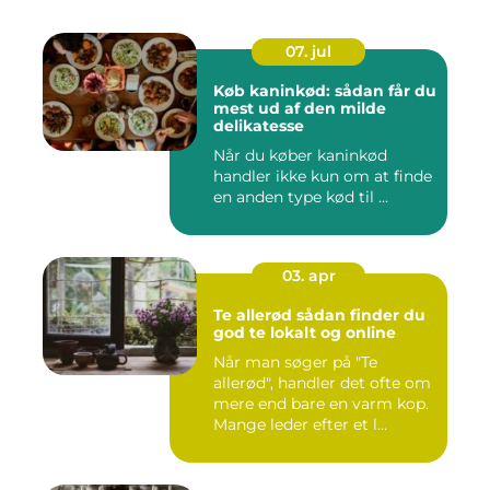
07. jul
Køb kaninkød: sådan får du
mest ud af den milde
delikatesse
Når du køber kaninkød
handler ikke kun om at finde
en anden type kød til ...
03. apr
Te allerød sådan finder du
god te lokalt og online
Når man søger på "Te
allerød", handler det ofte om
mere end bare en varm kop.
Mange leder efter et l...