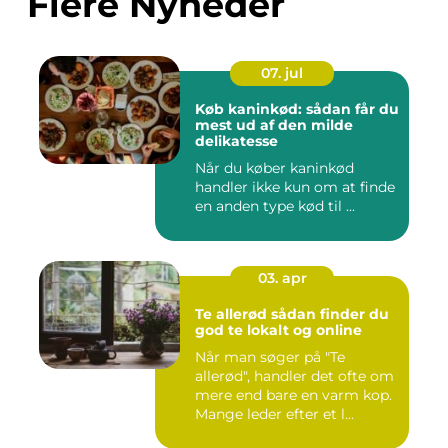
Flere Nyheder
07. jul
Køb kaninkød: sådan får du
mest ud af den milde
delikatesse
Når du køber kaninkød
handler ikke kun om at finde
en anden type kød til ...
03. apr
Te allerød sådan finder du
god te lokalt og online
Når man søger på "Te
allerød", handler det ofte om
mere end bare en varm kop.
Mange leder efter et l...