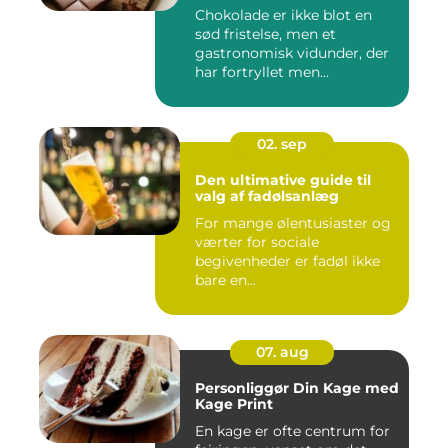
Chokolade er ikke blot en
sød fristelse, men et
gastronomisk vidunder, der
har fortryllet men...
02. sep
Den ultimative guide til
valg af fadølsanlæg
For mange ølentusiaster og
værter for sociale
begivenheder er fadøl ikke
bare en...
07. aug
Personliggør Din Kage med
Kage Print
En kage er ofte centrum for