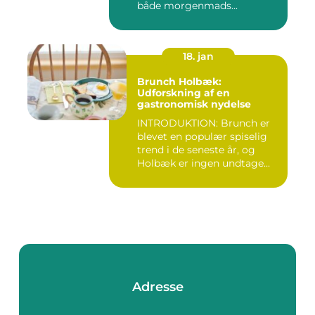
både morgenmads...
18. jan
Brunch Holbæk:
Udforskning af en
gastronomisk nydelse
INTRODUKTION: Brunch er
blevet en populær spiselig
trend i de seneste år, og
Holbæk er ingen undtage...
Adresse