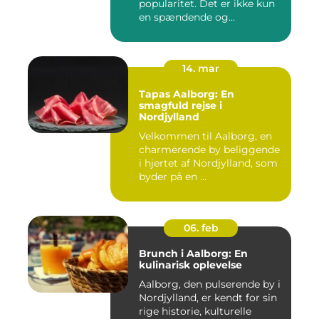
popularitet. Det er ikke kun
en spændende og...
14. mar
Tapas Aalborg: En
smagfuld rejse i
Nordjylland
Velkommen til Aalborg, en
charmerende by beliggende
i hjertet af Nordjylland, som
byder på en ...
06. feb
Brunch i Aalborg: En
kulinarisk oplevelse
Aalborg, den pulserende by i
Nordjylland, er kendt for sin
rige historie, kulturelle