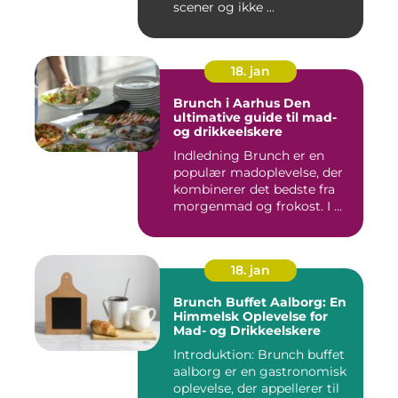
scener og ikke ...
18. jan
Brunch i Aarhus Den
ultimative guide til mad-
og drikkeelskere
Indledning Brunch er en
populær madoplevelse, der
kombinerer det bedste fra
morgenmad og frokost. I ...
18. jan
Brunch Buffet Aalborg: En
Himmelsk Oplevelse for
Mad- og Drikkeelskere
Introduktion: Brunch buffet
aalborg er en gastronomisk
oplevelse, der appellerer til