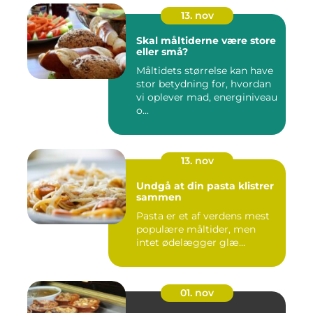
13. nov
Skal måltiderne være store
eller små?
Måltidets størrelse kan have
stor betydning for, hvordan
vi oplever mad, energiniveau
o...
13. nov
Undgå at din pasta klistrer
sammen
Pasta er et af verdens mest
populære måltider, men
intet ødelægger glæ...
01. nov