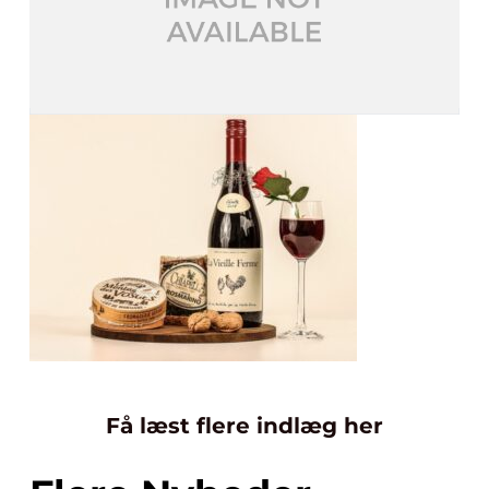
Få læst flere indlæg her