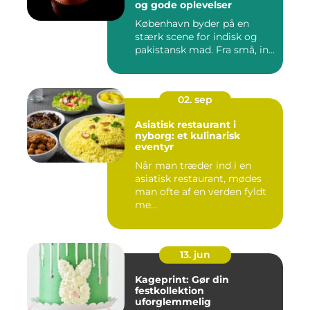
og gode oplevelser
København byder på en
stærk scene for indisk og
pakistansk mad. Fra små, in...
02. sep
Asiatisk restaurant i
nyborg: et kulinarisk
eventyr
Når man træder ind i en
asiatisk restaurant, mødes
man ofte af en verden fyldt
me...
13. jun
Kageprint: Gør din
festkollektion
uforglemmelig