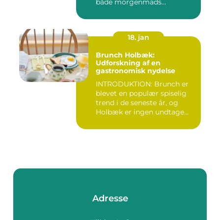
både morgenmads...
18. jan
Brunch Holbæk:
Udforskning af en
gastronomisk nydelse
INTRODUKTION: Brunch er
blevet en populær spiselig
trend i de seneste år, og
Holbæk er ingen undtage...
Adresse