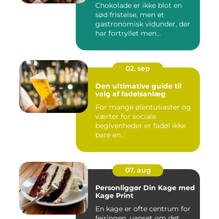
Chokolade er ikke blot en
sød fristelse, men et
gastronomisk vidunder, der
har fortryllet men...
02. sep
Den ultimative guide til
valg af fadølsanlæg
For mange ølentusiaster og
værter for sociale
begivenheder er fadøl ikke
bare en...
07. aug
Personliggør Din Kage med
Kage Print
En kage er ofte centrum for
fejringen, uanset om det