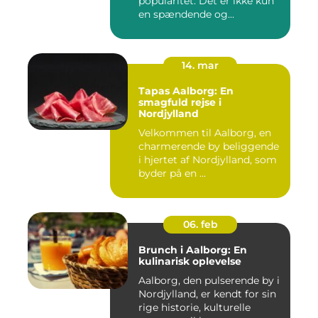
popularitet. Det er ikke kun
en spændende og...
14. mar
Tapas Aalborg: En
smagfuld rejse i
Nordjylland
Velkommen til Aalborg, en
charmerende by beliggende
i hjertet af Nordjylland, som
byder på en ...
06. feb
Brunch i Aalborg: En
kulinarisk oplevelse
Aalborg, den pulserende by i
Nordjylland, er kendt for sin
rige historie, kulturelle