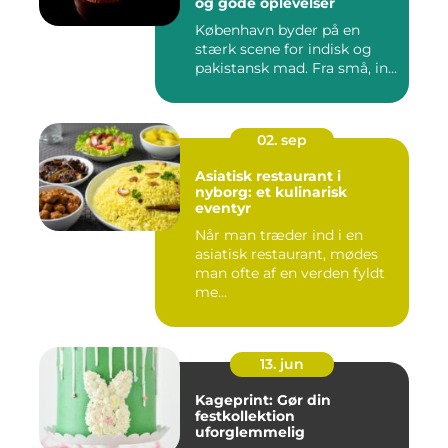
og gode oplevelser
København byder på en
stærk scene for indisk og
pakistansk mad. Fra små, in...
02. sep
Asiatisk restaurant i
nyborg: et kulinarisk
eventyr
Når man træder ind i en
asiatisk restaurant, mødes
man ofte af en verden fyldt
me...
13. jun
Kageprint: Gør din
festkollektion
uforglemmelig