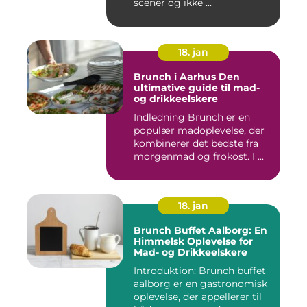
scener og ikke ...
18. jan
Brunch i Aarhus Den
ultimative guide til mad-
og drikkeelskere
Indledning Brunch er en
populær madoplevelse, der
kombinerer det bedste fra
morgenmad og frokost. I ...
18. jan
Brunch Buffet Aalborg: En
Himmelsk Oplevelse for
Mad- og Drikkeelskere
Introduktion: Brunch buffet
aalborg er en gastronomisk
oplevelse, der appellerer til