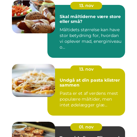
13. nov
Skal måltiderne være store
eller små?
Måltidets størrelse kan have
stor betydning for, hvordan
vi oplever mad, energiniveau
o...
13. nov
Undgå at din pasta klistrer
sammen
Pasta er et af verdens mest
populære måltider, men
intet ødelægger glæ...
01. nov