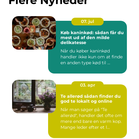
Flere Nyheder
07. jul
Køb kaninkød: sådan får du
mest ud af den milde
delikatesse
Når du køber kaninkød
handler ikke kun om at finde
en anden type kød til ...
03. apr
Te allerød sådan finder du
god te lokalt og online
Når man søger på "Te
allerød", handler det ofte om
mere end bare en varm kop.
Mange leder efter et l...