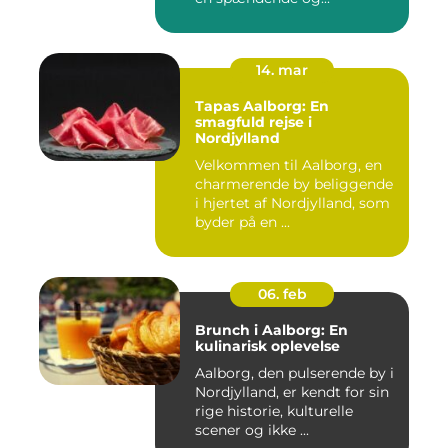
14. mar
Tapas Aalborg: En
smagfuld rejse i
Nordjylland
Velkommen til Aalborg, en
charmerende by beliggende
i hjertet af Nordjylland, som
byder på en ...
06. feb
Brunch i Aalborg: En
kulinarisk oplevelse
Aalborg, den pulserende by i
Nordjylland, er kendt for sin
rige historie, kulturelle
scener og ikke ...