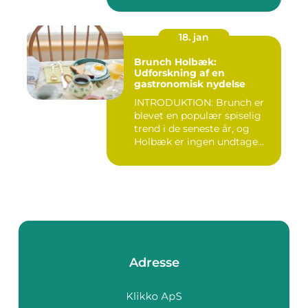
18. jan
Brunch Holbæk:
Udforskning af en
gastronomisk nydelse
INTRODUKTION: Brunch er
blevet en populær spiselig
trend i de seneste år, og
Holbæk er ingen undtage...
Adresse