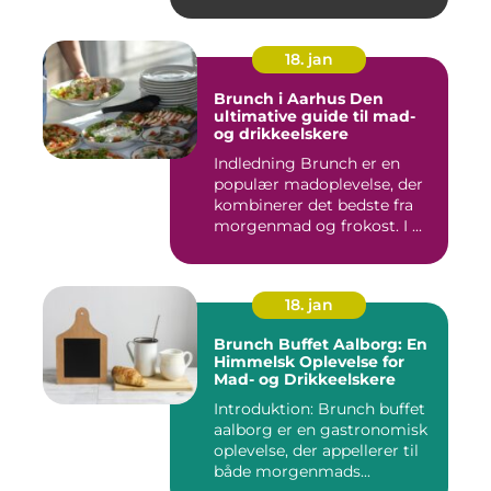
18. jan
Brunch i Aarhus Den
ultimative guide til mad-
og drikkeelskere
Indledning Brunch er en
populær madoplevelse, der
kombinerer det bedste fra
morgenmad og frokost. I ...
18. jan
Brunch Buffet Aalborg: En
Himmelsk Oplevelse for
Mad- og Drikkeelskere
Introduktion: Brunch buffet
aalborg er en gastronomisk
oplevelse, der appellerer til
både morgenmads...