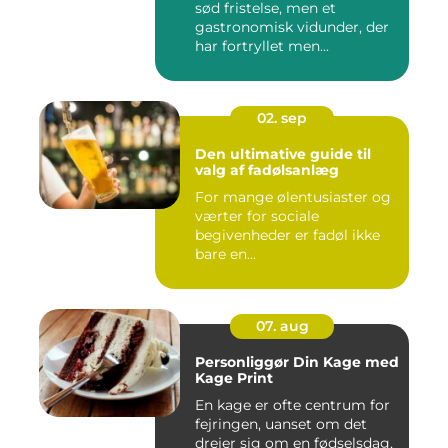
sød fristelse, men et
gastronomisk vidunder, der
har fortryllet men...
02. sep
Den ultimative guide til
valg af fadølsanlæg
For mange ølentusiaster og
værter for sociale
begivenheder er fadøl ikke
bare en...
07. aug
Personliggør Din Kage med
Kage Print
En kage er ofte centrum for
fejringen, uanset om det
drejer sig om en fødselsdag,