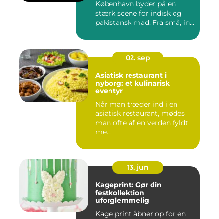
København byder på en
stærk scene for indisk og
pakistansk mad. Fra små, in...
02. sep
Asiatisk restaurant i
nyborg: et kulinarisk
eventyr
Når man træder ind i en
asiatisk restaurant, mødes
man ofte af en verden fyldt
me...
13. jun
Kageprint: Gør din
festkollektion
uforglemmelig
Kage print åbner op for en