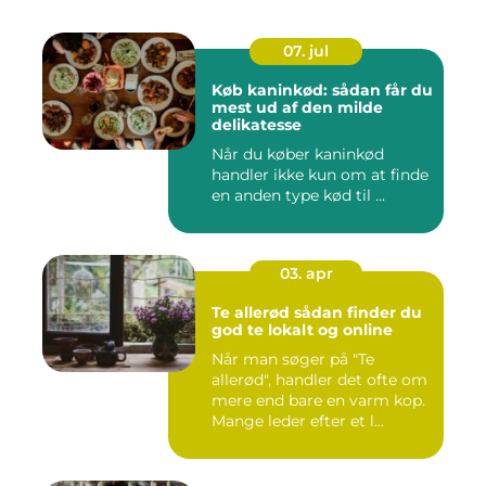
07. jul
Køb kaninkød: sådan får du
mest ud af den milde
delikatesse
Når du køber kaninkød
handler ikke kun om at finde
en anden type kød til ...
03. apr
Te allerød sådan finder du
god te lokalt og online
Når man søger på "Te
allerød", handler det ofte om
mere end bare en varm kop.
Mange leder efter et l...