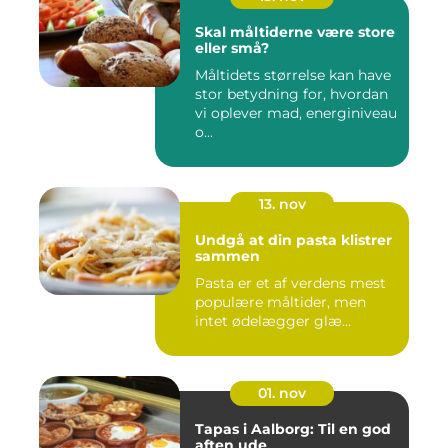
Skal måltiderne være store
eller små?
Måltidets størrelse kan have
stor betydning for, hvordan
vi oplever mad, energiniveau
o...
13. nov
Undgå at din pasta klistrer
sammen
Pasta er et af verdens mest
populære måltider, men
intet ødelægger glæ...
01. nov
Tapas i Aalborg: Til en god
aften ude