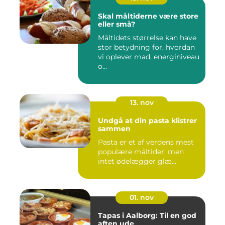
Skal måltiderne være store
eller små?
Måltidets størrelse kan have
stor betydning for, hvordan
vi oplever mad, energiniveau
o...
13. nov
Undgå at din pasta klistrer
sammen
Pasta er et af verdens mest
populære måltider, men
intet ødelægger glæ...
01. nov
Tapas i Aalborg: Til en god
aften ude