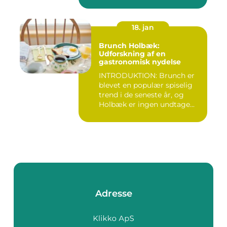
18. jan
Brunch Holbæk:
Udforskning af en
gastronomisk nydelse
INTRODUKTION: Brunch er
blevet en populær spiselig
trend i de seneste år, og
Holbæk er ingen undtage...
Adresse