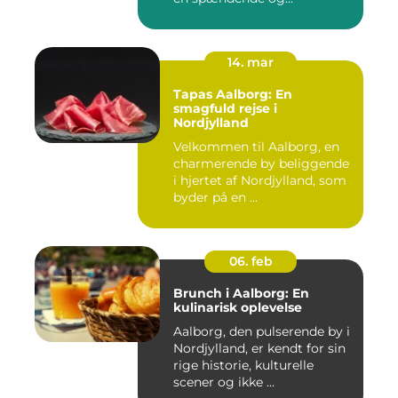
14. mar
Tapas Aalborg: En
smagfuld rejse i
Nordjylland
Velkommen til Aalborg, en
charmerende by beliggende
i hjertet af Nordjylland, som
byder på en ...
06. feb
Brunch i Aalborg: En
kulinarisk oplevelse
Aalborg, den pulserende by i
Nordjylland, er kendt for sin
rige historie, kulturelle
scener og ikke ...