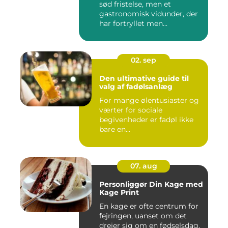
sød fristelse, men et
gastronomisk vidunder, der
har fortryllet men...
02. sep
Den ultimative guide til
valg af fadølsanlæg
For mange ølentusiaster og
værter for sociale
begivenheder er fadøl ikke
bare en...
07. aug
Personliggør Din Kage med
Kage Print
En kage er ofte centrum for
fejringen, uanset om det
drejer sig om en fødselsdag,