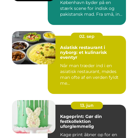
København byder på en
stærk scene for indisk og
pakistansk mad. Fra små, in...
02. sep
Asiatisk restaurant i
nyborg: et kulinarisk
eventyr
Når man træder ind i en
asiatisk restaurant, mødes
man ofte af en verden fyldt
me...
13. jun
Kageprint: Gør din
festkollektion
uforglemmelig
Kage print åbner op for en