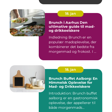
18. jan
Brunch i Aarhus Den
ultimative guide til mad-
og drikkeelskere
Indledning Brunch er en
populær madoplevelse, der
kombinerer det bedste fra
morgenmad og frokost. I ...
18. jan
Brunch Buffet Aalborg: En
Himmelsk Oplevelse for
Mad- og Drikkeelskere
Introduktion: Brunch buffet
aalborg er en gastronomisk
oplevelse, der appellerer til
både morgenmads...