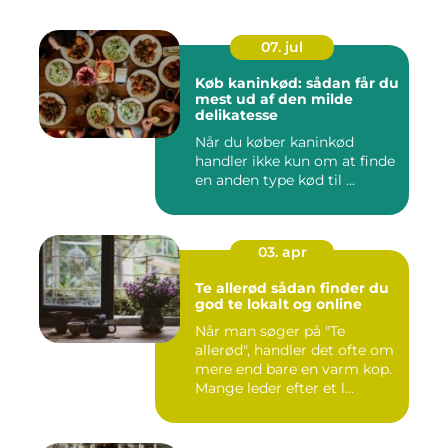
07. jul
Køb kaninkød: sådan får du
mest ud af den milde
delikatesse
Når du køber kaninkød
handler ikke kun om at finde
en anden type kød til ...
03. apr
Te allerød sådan finder du
god te lokalt og online
Når man søger på "Te
allerød", handler det ofte om
mere end bare en varm kop.
Mange leder efter et l...