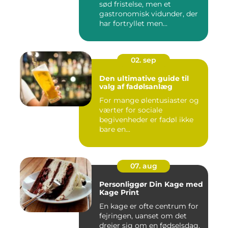
sød fristelse, men et
gastronomisk vidunder, der
har fortryllet men...
02. sep
Den ultimative guide til
valg af fadølsanlæg
For mange ølentusiaster og
værter for sociale
begivenheder er fadøl ikke
bare en...
07. aug
Personliggør Din Kage med
Kage Print
En kage er ofte centrum for
fejringen, uanset om det
drejer sig om en fødselsdag,