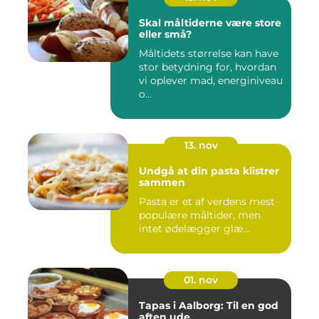
Skal måltiderne være store
eller små?
Måltidets størrelse kan have
stor betydning for, hvordan
vi oplever mad, energiniveau
o...
13. nov
Undgå at din pasta klistrer
sammen
Pasta er et af verdens mest
populære måltider, men
intet ødelægger glæ...
01. nov
Tapas i Aalborg: Til en god
aften ude