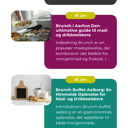
18. jan
Brunch i Aarhus Den
ultimative guide til mad-
og drikkeelskere
Indledning Brunch er en
populær madoplevelse, der
kombinerer det bedste fra
morgenmad og frokost. I ...
18. jan
Brunch Buffet Aalborg: En
Himmelsk Oplevelse for
Mad- og Drikkeelskere
Introduktion: Brunch buffet
aalborg er en gastronomisk
oplevelse, der appellerer til
både morgenmads...