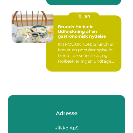
18. jan
Brunch Holbæk:
Udforskning af en
gastronomisk nydelse
INTRODUKTION: Brunch er
blevet en populær spiselig
trend i de seneste år, og
Holbæk er ingen undtage...
Adresse