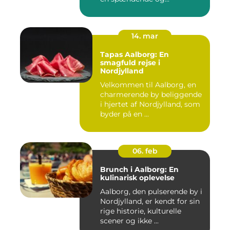
14. mar
Tapas Aalborg: En
smagfuld rejse i
Nordjylland
Velkommen til Aalborg, en
charmerende by beliggende
i hjertet af Nordjylland, som
byder på en ...
06. feb
Brunch i Aalborg: En
kulinarisk oplevelse
Aalborg, den pulserende by i
Nordjylland, er kendt for sin
rige historie, kulturelle
scener og ikke ...