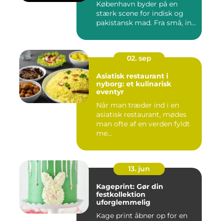
København byder på en
stærk scene for indisk og
pakistansk mad. Fra små, in...
02. sep
Asiatisk restaurant i
nyborg: et kulinarisk
eventyr
Når man træder ind i en
asiatisk restaurant, mødes
man ofte af en verden fyldt
me...
13. jun
Kageprint: Gør din
festkollektion
uforglemmelig
Kage print åbner op for en