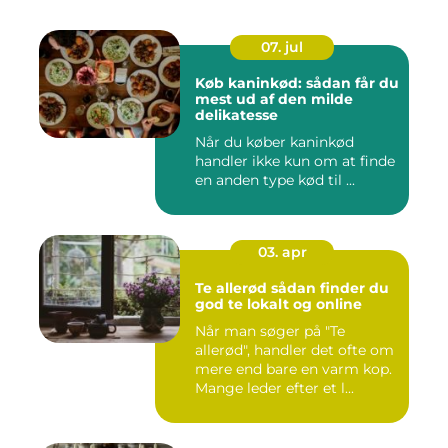
07. jul
Køb kaninkød: sådan får du
mest ud af den milde
delikatesse
Når du køber kaninkød
handler ikke kun om at finde
en anden type kød til ...
03. apr
Te allerød sådan finder du
god te lokalt og online
Når man søger på "Te
allerød", handler det ofte om
mere end bare en varm kop.
Mange leder efter et l...