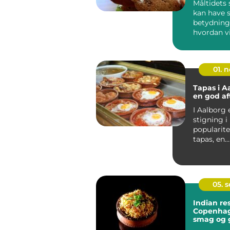
Måltidets 
kan have 
betydning 
hvordan v
mad, energ
01. 
Tapas i Aa
en god af
I Aalborg 
stigning i
popularite
tapas, en
madtraditi
oprindeli
fra ...
05. 
Indian re
Copenhag
smag og 
oplevelse