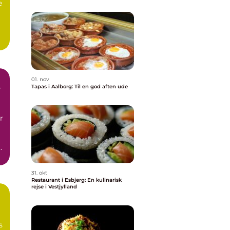
e
01. nov
e
Tapas i Aalborg: Til en god aften ude
r
n
31. okt
Restaurant i Esbjerg: En kulinarisk
rejse i Vestjylland
s