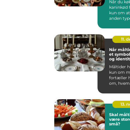
Når du kø
kaninkød 
kun om at
anden type 
11. d
Når målti
et symbol
og identi
Måltider h
kun om m
fortæller 
om, hvem 
v...
13. 
Skal målt
være store
små?