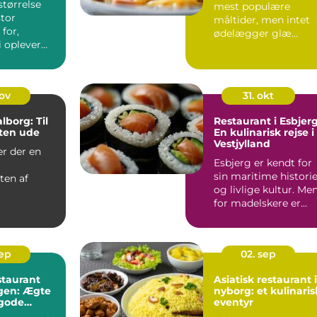
størrelse
mest populære
stor
måltider, men intet
for,
ødelægger glæ...
i oplever
iniveau o...
nov
31. okt
lborg: Til
Restaurant i Esbjerg
ten ude
En kulinarisk rejse i
Vestjylland
er der en
Esbjerg er kendt for
sin maritime histori
ten af
og livlige kultur. Me
for madelskere er
on, der
denne kystby ogs...
gt stammer
sep
02. sep
staurant
Asiatisk restaurant i
en: Ægte
nyborg: et kulinaris
gode
eventyr
r