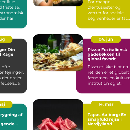
 er ikke
For mange
 fristelse,
ølentusiaster og
stronomisk
værter for sociale
der har
begivenheder er fadø
men...
ikke bare en...
aug
04. jun
gør Din
Pizza: Fra italiensk
d Kage
gadekøkken til
global favorit
 ofte
Pizza er ikke blot en
r fejringen,
ret, den er et globalt
 det drejer
fænomen, en kulture
 fødselsdag,
institution og et
..
universelt sprog...
maj
14. mar
ygning af
Tapas Aalborg: En
smagfuld rejse i
ggende
Nordjylland