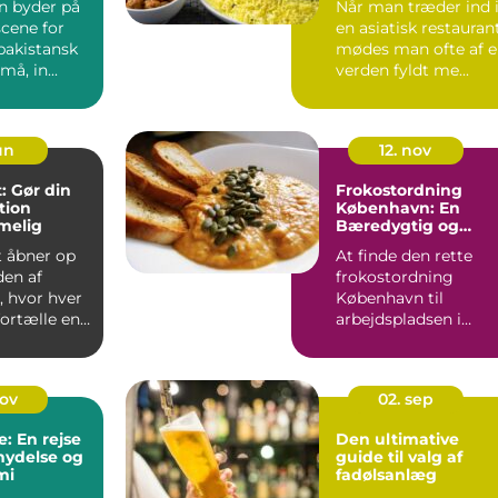
 byder på
Når man træder ind 
scene for
en asiatisk restaurant
pakistansk
mødes man ofte af 
å, in...
verden fyldt me...
un
12. nov
: Gør din
Frokostordning
tion
København: En
melig
Bæredygtig og
Mangfoldig
t åbner op
At finde den rette
Måltidsoplevelse
den af
frokostordning
t, hvor hver
København til
ortælle en
arbejdspladsen i
København kan væ...
nov
02. sep
: En rejse
Den ultimative
ydelse og
guide til valg af
mi
fadølsanlæg