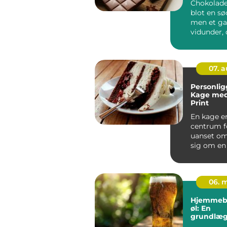
Chokolade
blot en sød
men et ga
vidunder, 
fortryllet 
07. 
Personlig
Kage me
Print
En kage er
centrum fo
uanset om
sig om en
bryllup, ju.
06. 
Hjemmebr
øl: En
grundlæ
guide