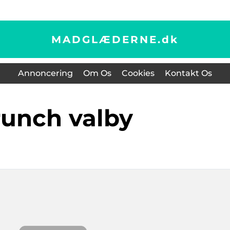
MADGLÆDERNE.
dk
Annoncering
Om Os
Cookies
Kontakt Os
brunch valby