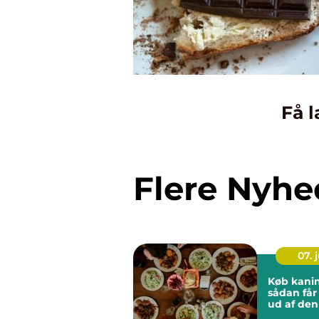
Få l
Flere Nyhe
07. j
Køb kani
sådan får
ud af den
delikates