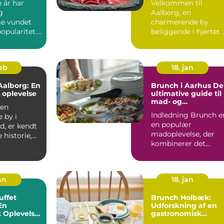
e år har
Velkommen til
g
Aalborg, en
e vundet
charmerende by
opularitet.
beliggende i hjertet 
e kun en
Nordjylland, som
 og...
byder på en ...
feb
18. jan
Aalborg: En
Brunch i Aarhus Den
k oplevelse
ultimative guide til
mad- og
den
drikkeelskere
Indledning Brunch e
 by i
en populær
d, er kendt
madoplevelse, der
e historie,
kombinerer det
 scener og
bedste fra
morgenmad og
frokost. I ...
an
18. jan
uffet
Brunch Holbæk:
En
Udforskning af en
 Oplevelse
gastronomisk
og
nydelse