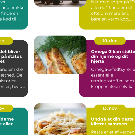
ber
Når man søger på "T
handler ikke
allerød", handler det
 finde en
ofte om mere end
kød til ...
bare en varm kop.
Mange leder efter et
l...
ec
10. dec
det bliver
Omega-3 kan støtt
 på status
din hjerne og dit
tet
hjerte
andler ikke
Omega-3-fedtsyrer e
æthed. De
essentielle
historier
næringsstoffer, som
vi er, hvad
kroppen ikke selv ka
danne. De findes is...
nov
13. nov
iderne
Undgå at din pasta
 eller
klistrer sammen
Pasta er et af verden