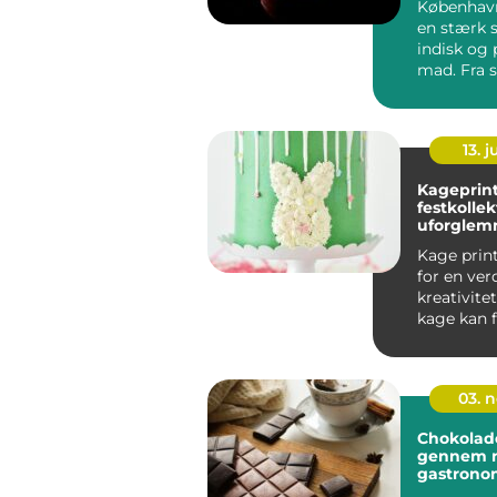
København
en stærk 
indisk og 
mad. Fra sm
13. j
Kageprint
festkollek
uforglem
Kage prin
for en ver
kreativite
kage kan f
unik hi...
03. 
Chokolade
gennem n
gastrono