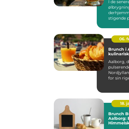
I de sener
ølbrygnin
derhjemm
stigende p
Det er ikk
spændende
06. 
Brunch i 
kulinaris
Aalborg, 
pulserende
Nordjyllan
for sin rig
kulturelle
ikke ...
18. j
Brunch B
Aalborg: 
Himmelsk
for Mad- 