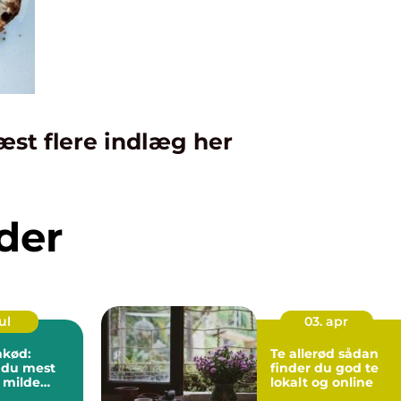
æst flere indlæg her
der
ul
03. apr
nkød:
Te allerød sådan
 du mest
finder du god te
 milde
lokalt og online
se