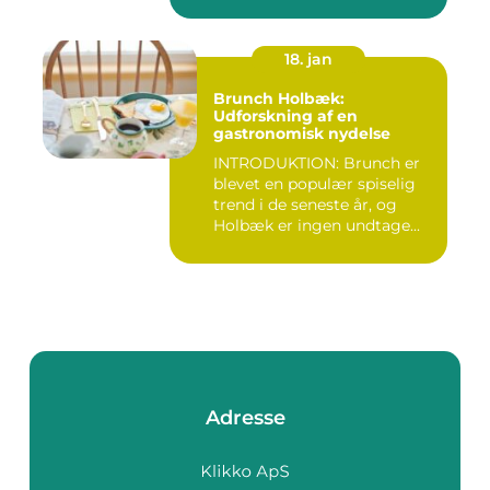
18. jan
Brunch Holbæk:
Udforskning af en
gastronomisk nydelse
INTRODUKTION: Brunch er
blevet en populær spiselig
trend i de seneste år, og
Holbæk er ingen undtage...
Adresse