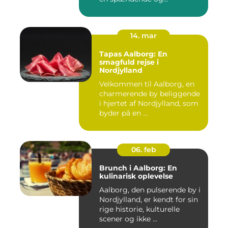
14. mar
Tapas Aalborg: En
smagfuld rejse i
Nordjylland
Velkommen til Aalborg, en
charmerende by beliggende
i hjertet af Nordjylland, som
byder på en ...
06. feb
Brunch i Aalborg: En
kulinarisk oplevelse
Aalborg, den pulserende by i
Nordjylland, er kendt for sin
rige historie, kulturelle
scener og ikke ...