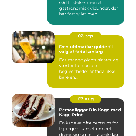
sød fristelse, men et
gastronomisk vidunder, der
har fortryllet men...
02. sep
Den ultimative guide til
valg af fadølsanlæg
For mange ølentusiaster og
værter for sociale
begivenheder er fadøl ikke
bare en...
07. aug
Personliggør Din Kage med
Kage Print
En kage er ofte centrum for
fejringen, uanset om det
drejer sig om en fødselsdag,