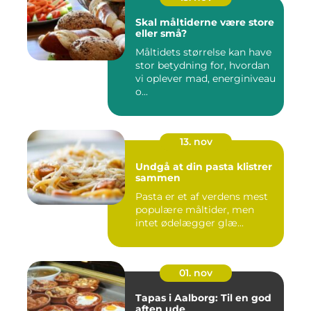
Skal måltiderne være store
eller små?
Måltidets størrelse kan have
stor betydning for, hvordan
vi oplever mad, energiniveau
o...
13. nov
Undgå at din pasta klistrer
sammen
Pasta er et af verdens mest
populære måltider, men
intet ødelægger glæ...
01. nov
Tapas i Aalborg: Til en god
aften ude