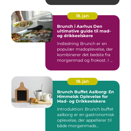
18. jan
Brunch i Aarhus Den
ultimative guide til mad-
og drikkeelskere
Indledning Brunch er en
populær madoplevelse, der
kombinerer det bedste fra
morgenmad og frokost. I ...
18. jan
Brunch Buffet Aalborg: En
Himmelsk Oplevelse for
Mad- og Drikkeelskere
Introduktion: Brunch buffet
aalborg er en gastronomisk
oplevelse, der appellerer til
både morgenmads...