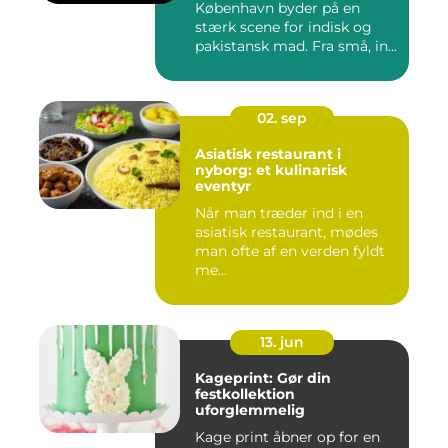
København byder på en
stærk scene for indisk og
pakistansk mad. Fra små, in...
02. sep
Asiatisk restaurant i
nyborg: et kulinarisk
eventyr
Når man træder ind i en
asiatisk restaurant, mødes
man ofte af en verden fyldt
me...
13. jun
Kageprint: Gør din
festkollektion
uforglemmelig
Kage print åbner op for en