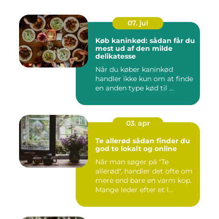
07. jul
Køb kaninkød: sådan får du
mest ud af den milde
delikatesse
Når du køber kaninkød
handler ikke kun om at finde
en anden type kød til ...
03. apr
Te allerød sådan finder du
god te lokalt og online
Når man søger på "Te
allerød", handler det ofte om
mere end bare en varm kop.
Mange leder efter et l...