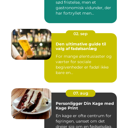
sød fristelse, men et
gastronomisk vidunder, der
har fortryllet men...
02. sep
Den ultimative guide til
valg af fadølsanlæg
For mange ølentusiaster og
værter for sociale
begivenheder er fadøl ikke
bare en...
07. aug
Personliggør Din Kage med
Kage Print
En kage er ofte centrum for
fejringen, uanset om det
drejer sig om en fødselsdag,