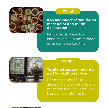
07. jul
Køb kaninkød: sådan får du
mest ud af den milde
delikatesse
Når du køber kaninkød
handler ikke kun om at finde
en anden type kød til ...
03. apr
Te allerød sådan finder du
god te lokalt og online
Når man søger på "Te
allerød", handler det ofte om
mere end bare en varm kop.
Mange leder efter et l...