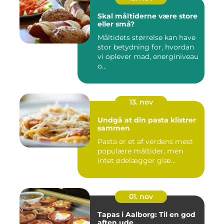
Skal måltiderne være store
eller små?
Måltidets størrelse kan have
stor betydning for, hvordan
vi oplever mad, energiniveau
o...
13. nov
Undgå at din pasta klistrer
sammen
Pasta er et af verdens mest
populære måltider, men
intet ødelægger glæ...
01. nov
Tapas i Aalborg: Til en god
aften ude