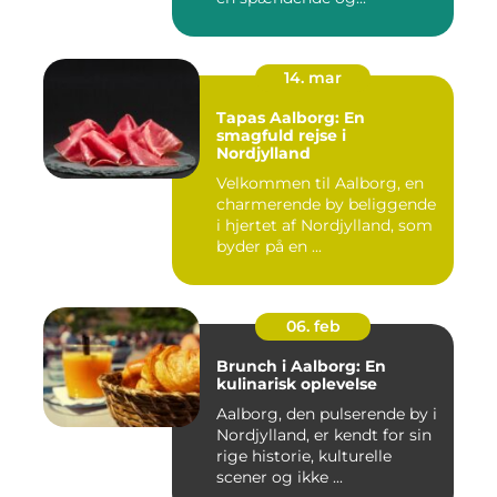
14. mar
Tapas Aalborg: En
smagfuld rejse i
Nordjylland
Velkommen til Aalborg, en
charmerende by beliggende
i hjertet af Nordjylland, som
byder på en ...
06. feb
Brunch i Aalborg: En
kulinarisk oplevelse
Aalborg, den pulserende by i
Nordjylland, er kendt for sin
rige historie, kulturelle
scener og ikke ...