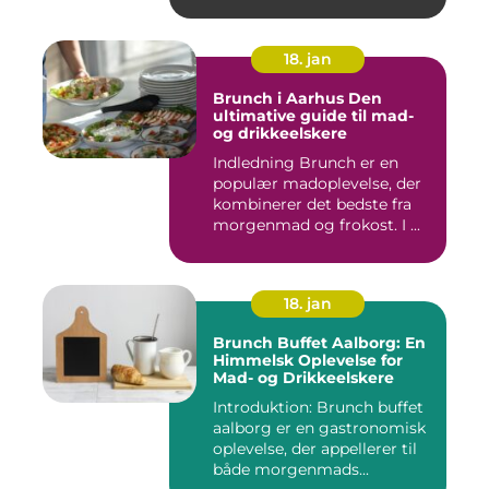
18. jan
Brunch i Aarhus Den
ultimative guide til mad-
og drikkeelskere
Indledning Brunch er en
populær madoplevelse, der
kombinerer det bedste fra
morgenmad og frokost. I ...
18. jan
Brunch Buffet Aalborg: En
Himmelsk Oplevelse for
Mad- og Drikkeelskere
Introduktion: Brunch buffet
aalborg er en gastronomisk
oplevelse, der appellerer til
både morgenmads...