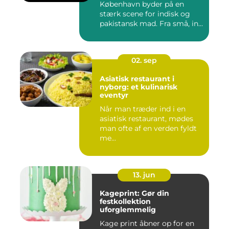
København byder på en
stærk scene for indisk og
pakistansk mad. Fra små, in...
02. sep
Asiatisk restaurant i
nyborg: et kulinarisk
eventyr
Når man træder ind i en
asiatisk restaurant, mødes
man ofte af en verden fyldt
me...
13. jun
Kageprint: Gør din
festkollektion
uforglemmelig
Kage print åbner op for en