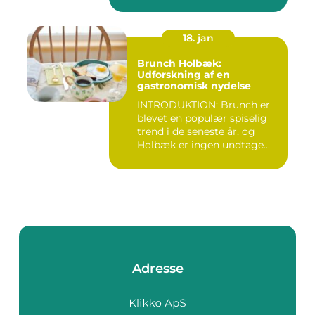
18. jan
Brunch Holbæk:
Udforskning af en
gastronomisk nydelse
INTRODUKTION: Brunch er
blevet en populær spiselig
trend i de seneste år, og
Holbæk er ingen undtage...
Adresse