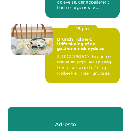
oplevelse, der appellerer til
både morgenmads...
18. jan
Brunch Holbæk:
Udforskning af en
gastronomisk nydelse
INTRODUKTION: Brunch er
blevet en populær spiselig
trend i de seneste år, og
Holbæk er ingen undtage...
Adresse