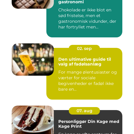
gastronomi
Chokolade er ikke blot en
sød fristelse, men et
gastronomisk vidunder, der
har fortryllet men...
02. sep
Den ultimative guide til
valg af fadølsanlæg
For mange ølentusiaster og
værter for sociale
begivenheder er fadøl ikke
bare en...
07. aug
Personliggør Din Kage med
Kage Print