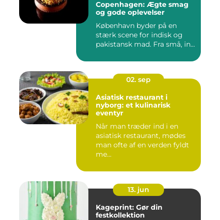
Copenhagen: Ægte smag
og gode oplevelser
København byder på en
stærk scene for indisk og
pakistansk mad. Fra små, in...
02. sep
Asiatisk restaurant i
nyborg: et kulinarisk
eventyr
Når man træder ind i en
asiatisk restaurant, mødes
man ofte af en verden fyldt
me...
13. jun
Kageprint: Gør din
festkollektion