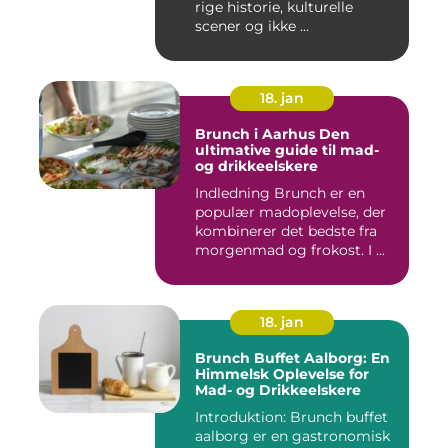
rige historie, kulturelle
scener og ikke ...
18. jan
Brunch i Aarhus Den
ultimative guide til mad-
og drikkeelskere
Indledning Brunch er en
populær madoplevelse, der
kombinerer det bedste fra
morgenmad og frokost. I ...
18. jan
Brunch Buffet Aalborg: En
Himmelsk Oplevelse for
Mad- og Drikkeelskere
Introduktion: Brunch buffet
aalborg er en gastronomisk