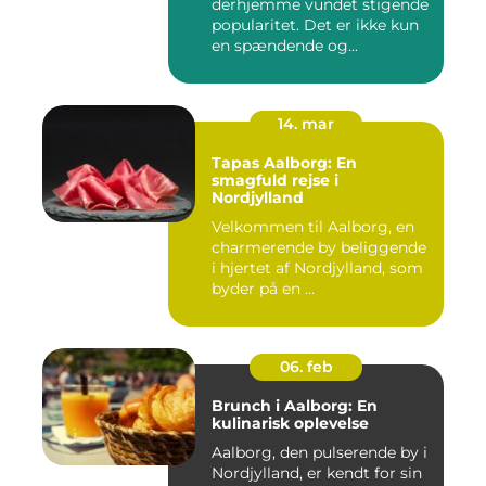
derhjemme vundet stigende
popularitet. Det er ikke kun
en spændende og...
14. mar
Tapas Aalborg: En
smagfuld rejse i
Nordjylland
Velkommen til Aalborg, en
charmerende by beliggende
i hjertet af Nordjylland, som
byder på en ...
06. feb
Brunch i Aalborg: En
kulinarisk oplevelse
Aalborg, den pulserende by i
Nordjylland, er kendt for sin