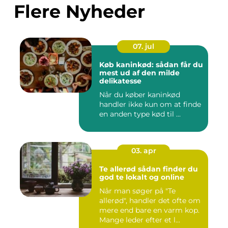
Flere Nyheder
07. jul
Køb kaninkød: sådan får du
mest ud af den milde
delikatesse
Når du køber kaninkød
handler ikke kun om at finde
en anden type kød til ...
03. apr
Te allerød sådan finder du
god te lokalt og online
Når man søger på "Te
allerød", handler det ofte om
mere end bare en varm kop.
Mange leder efter et l...