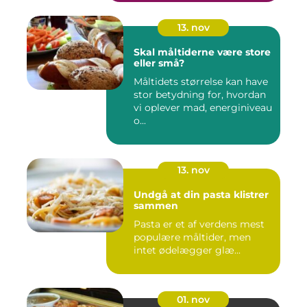
13. nov
Skal måltiderne være store
eller små?
Måltidets størrelse kan have
stor betydning for, hvordan
vi oplever mad, energiniveau
o...
13. nov
Undgå at din pasta klistrer
sammen
Pasta er et af verdens mest
populære måltider, men
intet ødelægger glæ...
01. nov