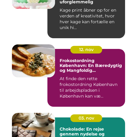
uforglemmelig
Kage print åbner op for en
verden af kreativitet, hvor
hver kage kan fortælle en
unik hi...
12. nov
Frokostordning
København: En Bæredygtig
og Mangfoldig
Måltidsoplevelse
At finde den rette
frokostordning København
til arbejdspladsen i
København kan væ...
03. nov
Chokolade: En rejse
gennem nydelse og