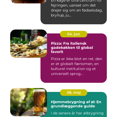
En kage er ofte centrum for
fejringen, uanset om det
drejer sig om en fødselsdag,
bryllup, ju...
04. jun
Pizza: Fra italiensk
gadekøkken til global
favorit
Pizza er ikke blot en ret, den
er et globalt fænomen, en
kulturel institution og et
universelt sprog...
06. maj
Hjemmebrygning af øl: En
grundlæggende guide
I de senere år har ølbrygning