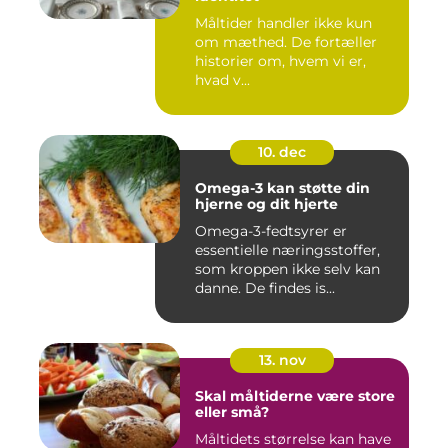
Måltider handler ikke kun
om mæthed. De fortæller
historier om, hvem vi er,
hvad v...
10. dec
Omega-3 kan støtte din
hjerne og dit hjerte
Omega-3-fedtsyrer er
essentielle næringsstoffer,
som kroppen ikke selv kan
danne. De findes is...
13. nov
Skal måltiderne være store
eller små?
Måltidets størrelse kan have