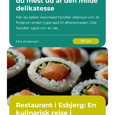
du mest ud af den milde
delikatesse
Når du køber kaninkød handler ikke kun om at
finde en anden type kød til aftensmaden. Det
handler også om at væ...
07. jul
Mia Andersen
Restaurant i Esbjerg: En
kulinarisk rejse i