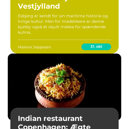
Vestjylland
Esbjerg er kendt for sin maritime historie og
livlige kultur. Men for madelskere er denne
kystby også et skjult mekka for spændende
kulina...
31. okt
Malene Jeppesen
Indian restaurant
Copenhagen: Ægte