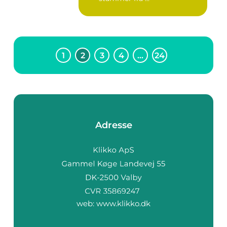
1
2
3
4
…
24
Adresse
web:
www.klikko.dk