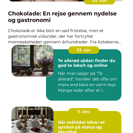
03. nov
Chokolade: En rejse gennem nydelse
og gastronomi
Chokolade er ikke blot en sød fristelse, men et
gastronomisk vidunder, der har fortryllet
menneskeheden gennem århundreder. Fra Aztekerne...
03. apr
Te allerød sådan finder du
god te lokalt og online
Når man søger på "Te
allerød", handler det ofte om
mere end bare en varm kop.
Mange leder efter et l...
11. dec
Når måltidet bliver et
symbol på status og
identitet