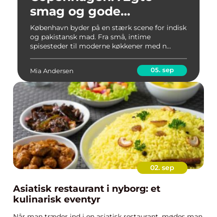
smag og gode
oplevelser
København byder på en stærk scene for indisk
og pakistansk mad. Fra små, intime
spisesteder til moderne køkkener med n...
05. sep
Mia Andersen
02. sep
Asiatisk restaurant i nyborg: et
kulinarisk eventyr
Når man træder ind i en asiatisk restaurant, mødes man