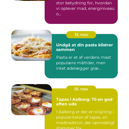
stor betydning for, hvordan
vi oplever mad, energiniveau
o...
13. nov
Undgå at din pasta klistrer
sammen
Pasta er et af verdens mest
populære måltider, men
intet ødelægger glæ...
01. nov
Tapas i Aalborg: Til en god
aften ude
I Aalborg er der en stigning i
populariteten af tapas, en
madtradition, der oprindeligt
stammer fra ...