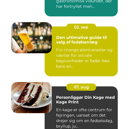
gastronomisk vidunder, der
har fortryllet men...
02. sep
Den ultimative guide til
valg af fadølsanlæg
For mange ølentusiaster og
værter for sociale
begivenheder er fadøl ikke
bare en...
07. aug
Personliggør Din Kage med
Kage Print
En kage er ofte centrum for
fejringen, uanset om det
drejer sig om en fødselsdag,
bryllup, ju...