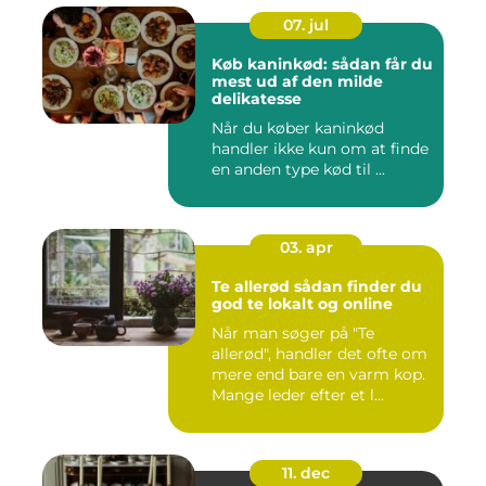
07. jul
Køb kaninkød: sådan får du
mest ud af den milde
delikatesse
Når du køber kaninkød
handler ikke kun om at finde
en anden type kød til ...
03. apr
Te allerød sådan finder du
god te lokalt og online
Når man søger på "Te
allerød", handler det ofte om
mere end bare en varm kop.
Mange leder efter et l...
11. dec