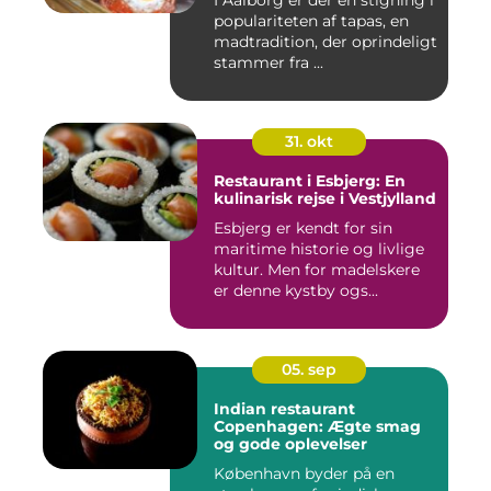
I Aalborg er der en stigning i
populariteten af tapas, en
madtradition, der oprindeligt
stammer fra ...
31. okt
Restaurant i Esbjerg: En
kulinarisk rejse i Vestjylland
Esbjerg er kendt for sin
maritime historie og livlige
kultur. Men for madelskere
er denne kystby ogs...
05. sep
Indian restaurant
Copenhagen: Ægte smag
og gode oplevelser
København byder på en