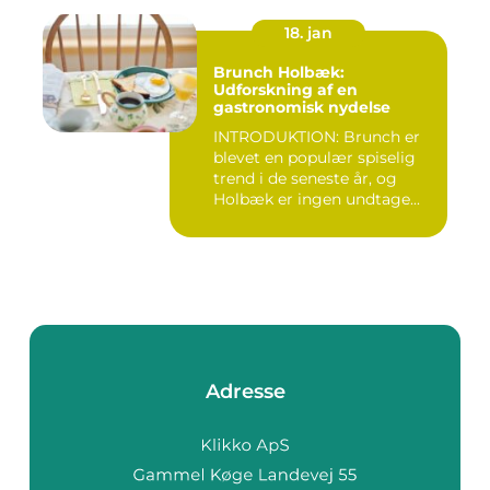
18. jan
Brunch Holbæk:
Udforskning af en
gastronomisk nydelse
INTRODUKTION: Brunch er
blevet en populær spiselig
trend i de seneste år, og
Holbæk er ingen undtage...
Adresse