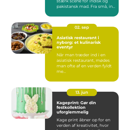
stærk scene for indisk og
pakistansk mad. Fra små, in...
02. sep
Asiatisk restaurant i
nyborg: et kulinarisk
eventyr
Når man træder ind i en
asiatisk restaurant, mødes
man ofte af en verden fyldt
me...
13. jun
Kageprint: Gør din
festkollektion
uforglemmelig
Kage print åbner op for en
verden af kreativitet, hvor