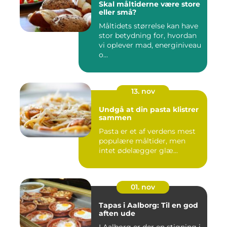
Skal måltiderne være store
eller små?
Måltidets størrelse kan have
stor betydning for, hvordan
vi oplever mad, energiniveau
o...
13. nov
Undgå at din pasta klistrer
sammen
Pasta er et af verdens mest
populære måltider, men
intet ødelægger glæ...
01. nov
Tapas i Aalborg: Til en god
aften ude