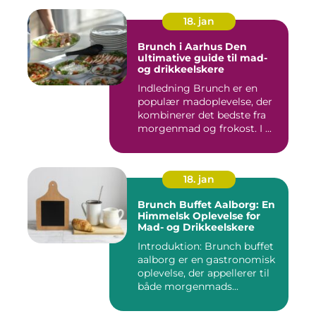
18. jan
Brunch i Aarhus Den
ultimative guide til mad-
og drikkeelskere
Indledning Brunch er en
populær madoplevelse, der
kombinerer det bedste fra
morgenmad og frokost. I ...
18. jan
Brunch Buffet Aalborg: En
Himmelsk Oplevelse for
Mad- og Drikkeelskere
Introduktion: Brunch buffet
aalborg er en gastronomisk
oplevelse, der appellerer til
både morgenmads...