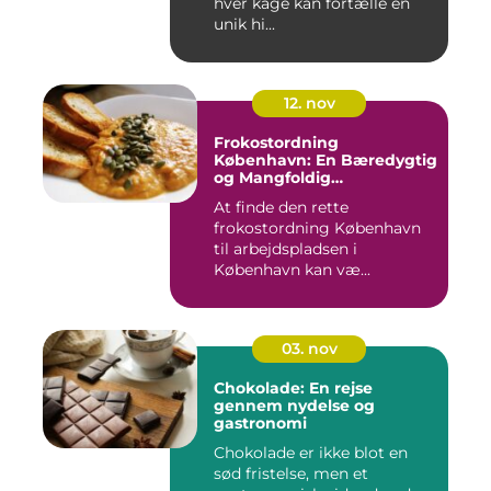
hver kage kan fortælle en
unik hi...
12. nov
Frokostordning
København: En Bæredygtig
og Mangfoldig
Måltidsoplevelse
At finde den rette
frokostordning København
til arbejdspladsen i
København kan væ...
03. nov
Chokolade: En rejse
gennem nydelse og
gastronomi
Chokolade er ikke blot en
sød fristelse, men et