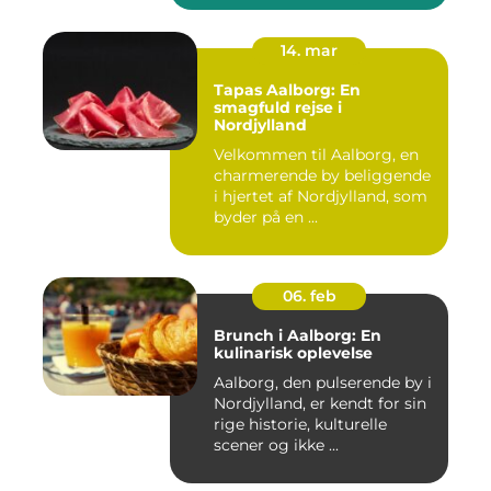
14. mar
Tapas Aalborg: En
smagfuld rejse i
Nordjylland
Velkommen til Aalborg, en
charmerende by beliggende
i hjertet af Nordjylland, som
byder på en ...
06. feb
Brunch i Aalborg: En
kulinarisk oplevelse
Aalborg, den pulserende by i
Nordjylland, er kendt for sin
rige historie, kulturelle
scener og ikke ...