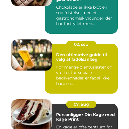
Chokolade er ikke blot en
sød fristelse, men et
gastronomisk vidunder, der
har fortryllet men...
02. sep
Den ultimative guide til
valg af fadølsanlæg
For mange ølentusiaster og
værter for sociale
begivenheder er fadøl ikke
bare en...
07. aug
Personliggør Din Kage med
Kage Print
En kage er ofte centrum for