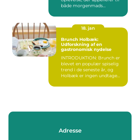
både morgenmads...
18. jan
Brunch Holbæk:
Udforskning af en
gastronomisk nydelse
INTRODUKTION: Brunch er
blevet en populær spiselig
trend i de seneste år, og
Holbæk er ingen undtage...
Adresse