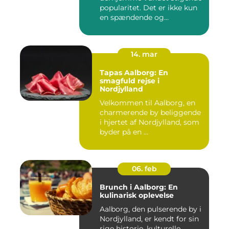
popularitet. Det er ikke kun
en spændende og...
14. mar
Tapas Aalborg: En
smagfuld rejse i
Nordjylland
Velkommen til Aalborg, en
charmerende by beliggende
i hjertet af Nordjylland, som
byder på en ...
06. feb
Brunch i Aalborg: En
kulinarisk oplevelse
Aalborg, den pulserende by i
Nordjylland, er kendt for sin
rige historie, kulturelle