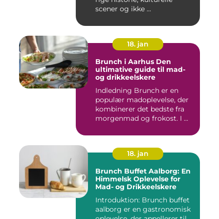
scener og ikke ...
18. jan
Brunch i Aarhus Den
ultimative guide til mad-
og drikkeelskere
Indledning Brunch er en
populær madoplevelse, der
kombinerer det bedste fra
morgenmad og frokost. I ...
18. jan
Brunch Buffet Aalborg: En
Himmelsk Oplevelse for
Mad- og Drikkeelskere
Introduktion: Brunch buffet
aalborg er en gastronomisk
oplevelse, der appellerer til