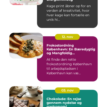
Kage print åbner op for en
verden af kreativitet, hvor
hver kage kan fortælle en
unik hi...
12. nov
Frokostordning
København: En Bæredygtig
og Mangfoldig
Måltidsoplevelse
At finde den rette
frokostordning København
til arbejdspladsen i
København kan væ...
03. nov
Chokolade: En rejse
gennem nydelse og
gastronomi