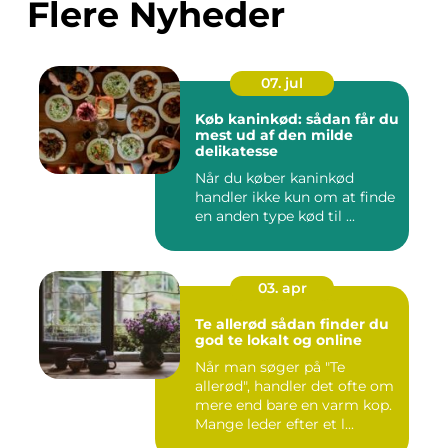
Flere Nyheder
07. jul
Køb kaninkød: sådan får du
mest ud af den milde
delikatesse
Når du køber kaninkød
handler ikke kun om at finde
en anden type kød til ...
03. apr
Te allerød sådan finder du
god te lokalt og online
Når man søger på "Te
allerød", handler det ofte om
mere end bare en varm kop.
Mange leder efter et l...