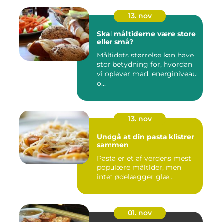
13. nov
Skal måltiderne være store
eller små?
Måltidets størrelse kan have
stor betydning for, hvordan
vi oplever mad, energiniveau
o...
13. nov
Undgå at din pasta klistrer
sammen
Pasta er et af verdens mest
populære måltider, men
intet ødelægger glæ...
01. nov