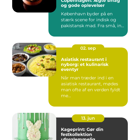
Copenhagen: Ægte smag
og gode oplevelser
København byder på en
stærk scene for indisk og
pakistansk mad. Fra små, in...
02. sep
Asiatisk restaurant i
nyborg: et kulinarisk
eventyr
Når man træder ind i en
asiatisk restaurant, mødes
man ofte af en verden fyldt
me...
13. jun
Kageprint: Gør din
festkollektion
uforglemmelig