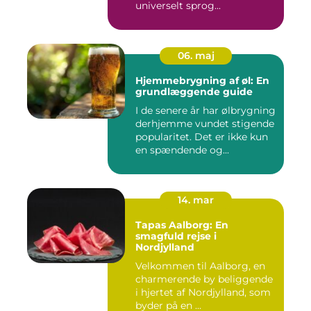
universelt sprog...
06. maj
Hjemmebrygning af øl: En
grundlæggende guide
I de senere år har ølbrygning
derhjemme vundet stigende
popularitet. Det er ikke kun
en spændende og...
14. mar
Tapas Aalborg: En
smagfuld rejse i
Nordjylland
Velkommen til Aalborg, en
charmerende by beliggende
i hjertet af Nordjylland, som
byder på en ...