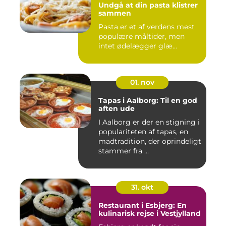
Undgå at din pasta klistrer
sammen
Pasta er et af verdens mest
populære måltider, men
intet ødelægger glæ...
01. nov
Tapas i Aalborg: Til en god
aften ude
I Aalborg er der en stigning i
populariteten af tapas, en
madtradition, der oprindeligt
stammer fra ...
31. okt
Restaurant i Esbjerg: En
kulinarisk rejse i Vestjylland