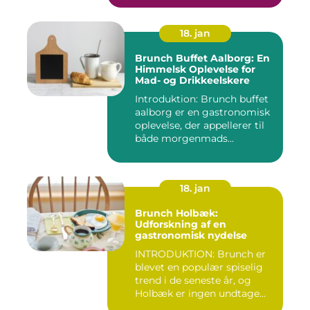
18. jan
Brunch Buffet Aalborg: En
Himmelsk Oplevelse for
Mad- og Drikkeelskere
Introduktion: Brunch buffet
aalborg er en gastronomisk
oplevelse, der appellerer til
både morgenmads...
18. jan
Brunch Holbæk:
Udforskning af en
gastronomisk nydelse
INTRODUKTION: Brunch er
blevet en populær spiselig
trend i de seneste år, og
Holbæk er ingen undtage...