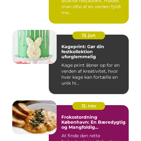
asiatisk restaurant, mødes
man ofte af en verden fyldt
me...
13. jun
Kageprint: Gør din
festkollektion
uforglemmelig
Kage print åbner op for en
verden af kreativitet, hvor
hver kage kan fortælle en
unik hi...
12. nov
Frokostordning
København: En Bæredygtig
og Mangfoldig
Måltidsoplevelse
At finde den rette