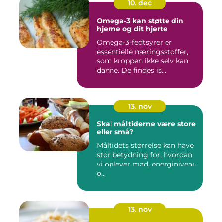
10. dec
Omega-3 kan støtte din
hjerne og dit hjerte
Omega-3-fedtsyrer er
essentielle næringsstoffer,
som kroppen ikke selv kan
danne. De findes is...
13. nov
Skal måltiderne være store
eller små?
Måltidets størrelse kan have
stor betydning for, hvordan
vi oplever mad, energiniveau
o...
13. nov