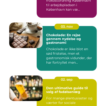
frokostordning København
til arbejdspladsen i
København kan væ...
03. nov
Chokolade: En rejse
gennem nydelse og
gastronomi
Chokolade er ikke blot en
sød fristelse, men et
gastronomisk vidunder, der
har fortryllet men...
02. sep
Den ultimative guide til
valg af fadølsanlæg
For mange ølentusiaster og
værter for sociale