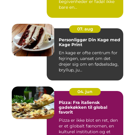
begivenheder er fadøl ikke
bare en...
07. aug
Personliggør Din Kage med
Kage Print
En kage er ofte centrum for
fejringen, uanset om det
drejer sig om en fødselsdag,
bryllup, ju...
04. jun
Pizza: Fra italiensk
gadekøkken til global
favorit
Pizza er ikke blot en ret, den
er et globalt fænomen, en
kulturel institution og et