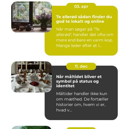
03. apr
Te allerød sådan finder du
god te lokalt og online
Når man søger på "Te
allerød", handler det ofte om
mere end bare en varm kop.
Mange leder efter et l...
11. dec
Når måltidet bliver et
symbol på status og
identitet
Måltider handler ikke kun
om mæthed. De fortæller
historier om, hvem vi er,
hvad v...