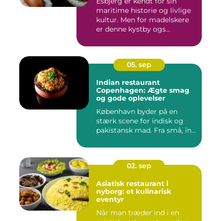
Esbjerg er kendt for sin
maritime historie og livlige
kultur. Men for madelskere
er denne kystby ogs...
05. sep
Indian restaurant
Copenhagen: Ægte smag
og gode oplevelser
København byder på en
stærk scene for indisk og
pakistansk mad. Fra små, in...
02. sep
Asiatisk restaurant i
nyborg: et kulinarisk
eventyr
Når man træder ind i en