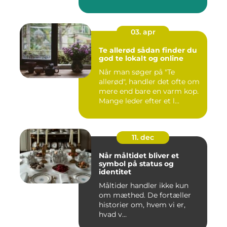
03. apr
Te allerød sådan finder du
god te lokalt og online
Når man søger på "Te
allerød", handler det ofte om
mere end bare en varm kop.
Mange leder efter et l...
11. dec
Når måltidet bliver et
symbol på status og
identitet
Måltider handler ikke kun
om mæthed. De fortæller
historier om, hvem vi er,
hvad v...