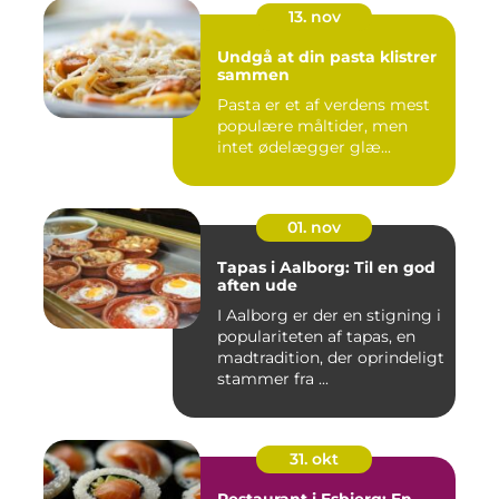
13. nov
Undgå at din pasta klistrer
sammen
Pasta er et af verdens mest
populære måltider, men
intet ødelægger glæ...
01. nov
Tapas i Aalborg: Til en god
aften ude
I Aalborg er der en stigning i
populariteten af tapas, en
madtradition, der oprindeligt
stammer fra ...
31. okt