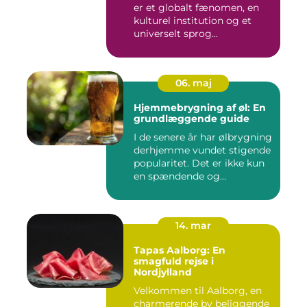
er et globalt fænomen, en
kulturel institution og et
universelt sprog...
06. maj
Hjemmebrygning af øl: En
grundlæggende guide
I de senere år har ølbrygning
derhjemme vundet stigende
popularitet. Det er ikke kun
en spændende og...
14. mar
Tapas Aalborg: En
smagfuld rejse i
Nordjylland
Velkommen til Aalborg, en
charmerende by beliggende