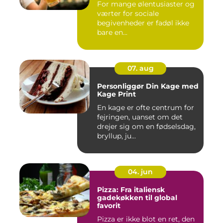
For mange ølentusiaster og
værter for sociale
begivenheder er fadøl ikke
bare en...
07. aug
Personliggør Din Kage med
Kage Print
En kage er ofte centrum for
fejringen, uanset om det
drejer sig om en fødselsdag,
bryllup, ju...
04. jun
Pizza: Fra italiensk
gadekøkken til global
favorit
Pizza er ikke blot en ret, den