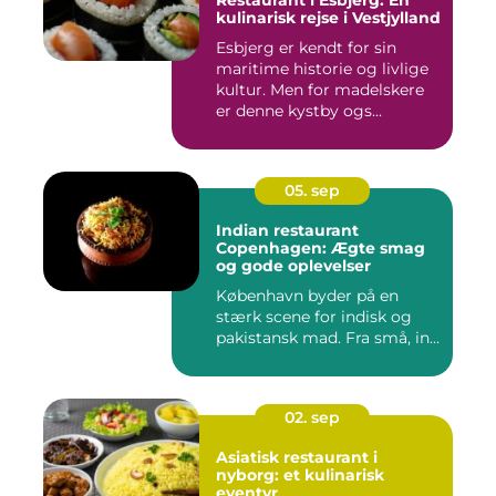
Restaurant i Esbjerg: En
kulinarisk rejse i Vestjylland
Esbjerg er kendt for sin
maritime historie og livlige
kultur. Men for madelskere
er denne kystby ogs...
05. sep
Indian restaurant
Copenhagen: Ægte smag
og gode oplevelser
København byder på en
stærk scene for indisk og
pakistansk mad. Fra små, in...
02. sep
Asiatisk restaurant i
nyborg: et kulinarisk
eventyr