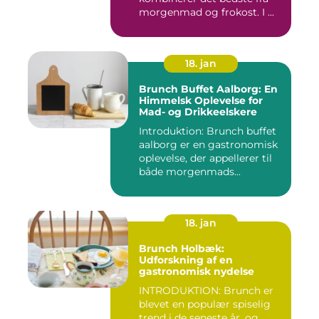
morgenmad og frokost. I ...
18. jan
Brunch Buffet Aalborg: En
Himmelsk Oplevelse for
Mad- og Drikkeelskere
Introduktion: Brunch buffet
aalborg er en gastronomisk
oplevelse, der appellerer til
både morgenmads...
18. jan
Brunch Holbæk:
Udforskning af en
gastronomisk nydelse
INTRODUKTION: Brunch er
blevet en populær spiselig
trend i de seneste år, og