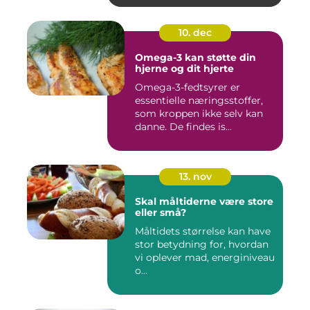
10. dec
Omega-3 kan støtte din
hjerne og dit hjerte
Omega-3-fedtsyrer er
essentielle næringsstoffer,
som kroppen ikke selv kan
danne. De findes is...
13. nov
Skal måltiderne være store
eller små?
Måltidets størrelse kan have
stor betydning for, hvordan
vi oplever mad, energiniveau
o...