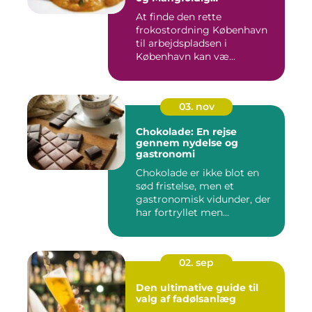
Måltidsoplevelse
At finde den rette
frokostordning København
til arbejdspladsen i
København kan væ...
03. nov
Chokolade: En rejse
gennem nydelse og
gastronomi
Chokolade er ikke blot en
sød fristelse, men et
gastronomisk vidunder, der
har fortryllet men...
02. sep
Den ultimative guide til
valg af fadølsanlæg