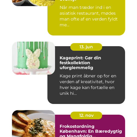
Når man træder ind i en
asiatisk restaurant, mødes
man ofte af en verden fyldt
me...
13. jun
Kageprint: Gør din
festkollektion
uforglemmelig
Kage print åbner op for en
verden af kreativitet, hvor
hver kage kan fortælle en
unik hi...
12. nov
Frokostordning
København: En Bæredygtig
og Mangfoldig