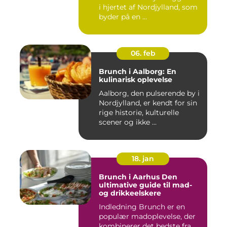
i hjertet af Nordjylland, som
byder på en ...
06. feb
Brunch i Aalborg: En
kulinarisk oplevelse
Aalborg, den pulserende by i
Nordjylland, er kendt for sin
rige historie, kulturelle
scener og ikke ...
18. jan
Brunch i Aarhus Den
ultimative guide til mad-
og drikkeelskere
Indledning Brunch er en
populær madoplevelse, der
kombinerer det bedste fra