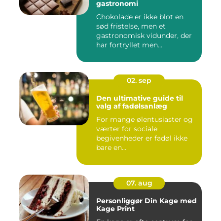
gastronomi
Chokolade er ikke blot en
sød fristelse, men et
gastronomisk vidunder, der
har fortryllet men...
02. sep
Den ultimative guide til
valg af fadølsanlæg
For mange ølentusiaster og
værter for sociale
begivenheder er fadøl ikke
bare en...
07. aug
Personliggør Din Kage med
Kage Print