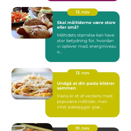
13. nov
Skal måltiderne være store
eller små?
Måltidets størrelse kan have
stor betydning for, hvordan
vi oplever mad, energiniveau
o...
13. nov
Undgå at din pasta klistrer
sammen
Pasta er et af verdens mest
populære måltider, men
intet ødelægger glæ...
01. nov