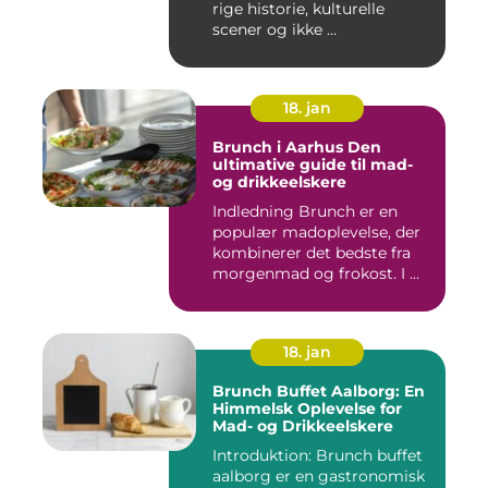
rige historie, kulturelle
scener og ikke ...
18. jan
Brunch i Aarhus Den
ultimative guide til mad-
og drikkeelskere
Indledning Brunch er en
populær madoplevelse, der
kombinerer det bedste fra
morgenmad og frokost. I ...
18. jan
Brunch Buffet Aalborg: En
Himmelsk Oplevelse for
Mad- og Drikkeelskere
Introduktion: Brunch buffet
aalborg er en gastronomisk