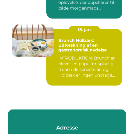
oplevelse, der appellerer til
både morgenmads...
18. jan
Brunch Holbæk:
Udforskning af en
gastronomisk nydelse
INTRODUKTION: Brunch er
blevet en populær spiselig
trend i de seneste år, og
Holbæk er ingen undtage...
Adresse