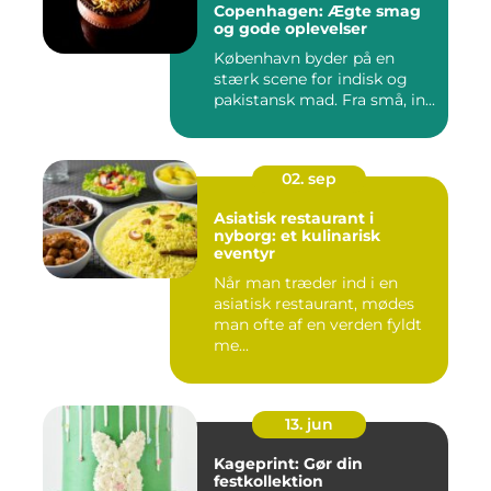
Copenhagen: Ægte smag
og gode oplevelser
København byder på en
stærk scene for indisk og
pakistansk mad. Fra små, in...
02. sep
Asiatisk restaurant i
nyborg: et kulinarisk
eventyr
Når man træder ind i en
asiatisk restaurant, mødes
man ofte af en verden fyldt
me...
13. jun
Kageprint: Gør din
festkollektion