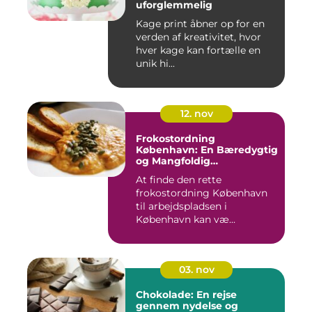
uforglemmelig
Kage print åbner op for en
verden af kreativitet, hvor
hver kage kan fortælle en
unik hi...
12. nov
Frokostordning
København: En Bæredygtig
og Mangfoldig
Måltidsoplevelse
At finde den rette
frokostordning København
til arbejdspladsen i
København kan væ...
03. nov
Chokolade: En rejse
gennem nydelse og