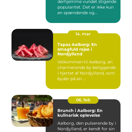
derhjemme vundet stigende
popularitet. Det er ikke kun
en spændende og...
14. mar
Tapas Aalborg: En
smagfuld rejse i
Nordjylland
Velkommen til Aalborg, en
charmerende by beliggende
i hjertet af Nordjylland, som
byder på en ...
06. feb
Brunch i Aalborg: En
kulinarisk oplevelse
Aalborg, den pulserende by i
Nordjylland, er kendt for sin