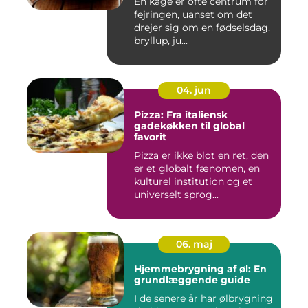
En kage er ofte centrum for
fejringen, uanset om det
drejer sig om en fødselsdag,
bryllup, ju...
04. jun
Pizza: Fra italiensk
gadekøkken til global
favorit
Pizza er ikke blot en ret, den
er et globalt fænomen, en
kulturel institution og et
universelt sprog...
06. maj
Hjemmebrygning af øl: En
grundlæggende guide
I de senere år har ølbrygning