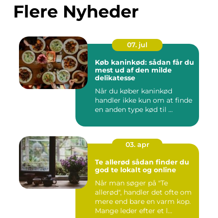
Flere Nyheder
07. jul
Køb kaninkød: sådan får du
mest ud af den milde
delikatesse
Når du køber kaninkød
handler ikke kun om at finde
en anden type kød til ...
03. apr
Te allerød sådan finder du
god te lokalt og online
Når man søger på "Te
allerød", handler det ofte om
mere end bare en varm kop.
Mange leder efter et l...