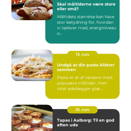
Skal måltiderne være store
eller små?
Måltidets størrelse kan have
stor betydning for, hvordan
vi oplever mad, energiniveau
o...
13. nov
Undgå at din pasta klistrer
sammen
Pasta er et af verdens mest
populære måltider, men
intet ødelægger glæ...
01. nov
Tapas i Aalborg: Til en god
aften ude