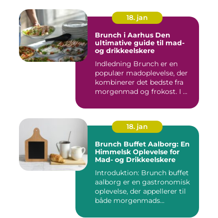
18. jan
Brunch i Aarhus Den
ultimative guide til mad-
og drikkeelskere
Indledning Brunch er en
populær madoplevelse, der
kombinerer det bedste fra
morgenmad og frokost. I ...
18. jan
Brunch Buffet Aalborg: En
Himmelsk Oplevelse for
Mad- og Drikkeelskere
Introduktion: Brunch buffet
aalborg er en gastronomisk
oplevelse, der appellerer til
både morgenmads...