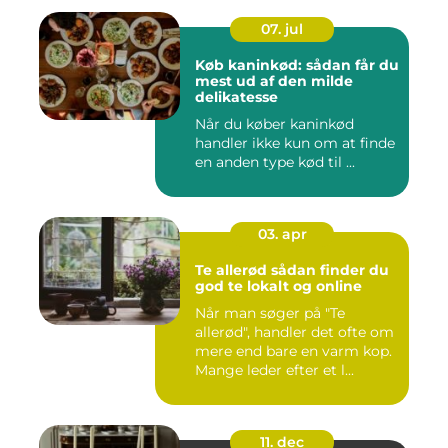
07. jul
Køb kaninkød: sådan får du
mest ud af den milde
delikatesse
Når du køber kaninkød
handler ikke kun om at finde
en anden type kød til ...
03. apr
Te allerød sådan finder du
god te lokalt og online
Når man søger på "Te
allerød", handler det ofte om
mere end bare en varm kop.
Mange leder efter et l...
11. dec