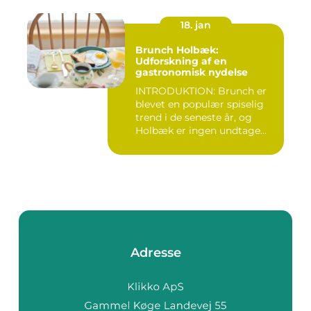
18. jan
Brunch Holbæk:
Udforskning af en
gastronomisk nydelse
INTRODUKTION: Brunch er
blevet en populær spiselig
trend i de seneste år, og
Holbæk er ingen undtage...
Adresse