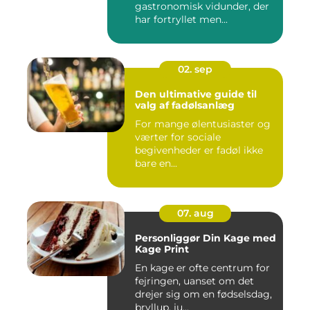
gastronomisk vidunder, der
har fortryllet men...
02. sep
Den ultimative guide til
valg af fadølsanlæg
For mange ølentusiaster og
værter for sociale
begivenheder er fadøl ikke
bare en...
07. aug
Personliggør Din Kage med
Kage Print
En kage er ofte centrum for
fejringen, uanset om det
drejer sig om en fødselsdag,
bryllup, ju...