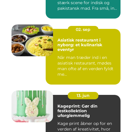
stærk scene for indisk og
pakistansk mad. Fra små, in...
02. sep
Asiatisk restaurant i
nyborg: et kulinarisk
eventyr
Når man træder ind i en
asiatisk restaurant, mødes
man ofte af en verden fyldt
me...
13. jun
Kageprint: Gør din
festkollektion
uforglemmelig
Kage print åbner op for en
verden af kreativitet, hvor