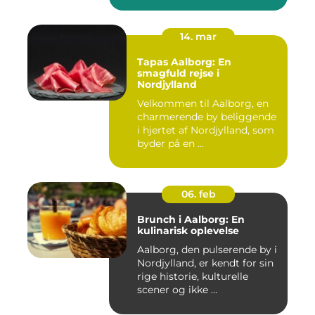
14. mar
Tapas Aalborg: En
smagfuld rejse i
Nordjylland
Velkommen til Aalborg, en
charmerende by beliggende
i hjertet af Nordjylland, som
byder på en ...
06. feb
Brunch i Aalborg: En
kulinarisk oplevelse
Aalborg, den pulserende by i
Nordjylland, er kendt for sin
rige historie, kulturelle
scener og ikke ...