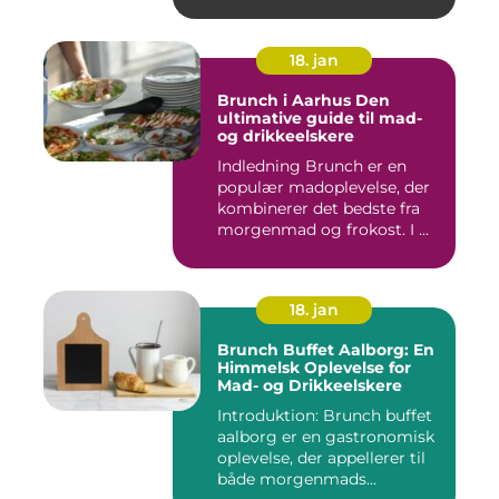
18. jan
Brunch i Aarhus Den
ultimative guide til mad-
og drikkeelskere
Indledning Brunch er en
populær madoplevelse, der
kombinerer det bedste fra
morgenmad og frokost. I ...
18. jan
Brunch Buffet Aalborg: En
Himmelsk Oplevelse for
Mad- og Drikkeelskere
Introduktion: Brunch buffet
aalborg er en gastronomisk
oplevelse, der appellerer til
både morgenmads...