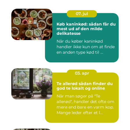
07. jul
Køb kaninkød: sådan får du
mest ud af den milde
delikatesse
Når du køber kaninkød
handler ikke kun om at finde
en anden type kød til ...
03. apr
Te allerød sådan finder du
god te lokalt og online
Når man søger på "Te
allerød", handler det ofte om
mere end bare en varm kop.
Mange leder efter et l...