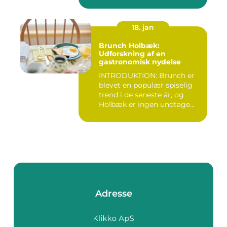
18. jan
Brunch Holbæk:
Udforskning af en
gastronomisk nydelse
INTRODUKTION: Brunch er
blevet en populær spiselig
trend i de seneste år, og
Holbæk er ingen undtage...
Adresse