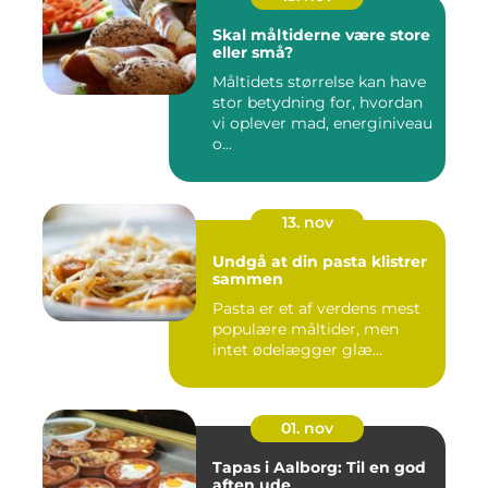
Skal måltiderne være store
eller små?
Måltidets størrelse kan have
stor betydning for, hvordan
vi oplever mad, energiniveau
o...
13. nov
Undgå at din pasta klistrer
sammen
Pasta er et af verdens mest
populære måltider, men
intet ødelægger glæ...
01. nov
Tapas i Aalborg: Til en god
aften ude