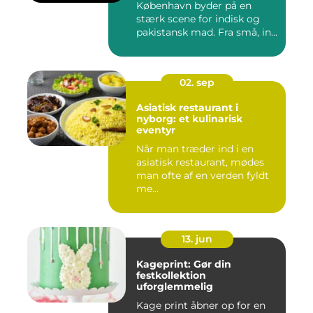
København byder på en
stærk scene for indisk og
pakistansk mad. Fra små, in...
02. sep
Asiatisk restaurant i
nyborg: et kulinarisk
eventyr
Når man træder ind i en
asiatisk restaurant, mødes
man ofte af en verden fyldt
me...
13. jun
Kageprint: Gør din
festkollektion
uforglemmelig
Kage print åbner op for en