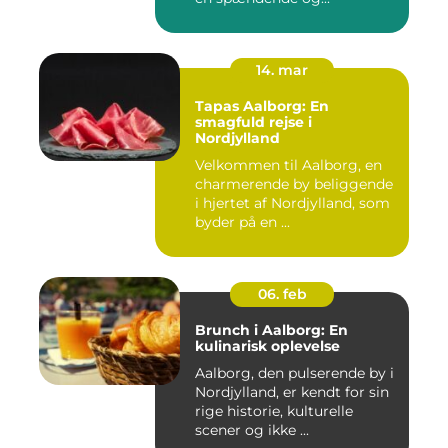
14. mar
Tapas Aalborg: En
smagfuld rejse i
Nordjylland
Velkommen til Aalborg, en
charmerende by beliggende
i hjertet af Nordjylland, som
byder på en ...
06. feb
Brunch i Aalborg: En
kulinarisk oplevelse
Aalborg, den pulserende by i
Nordjylland, er kendt for sin
rige historie, kulturelle
scener og ikke ...