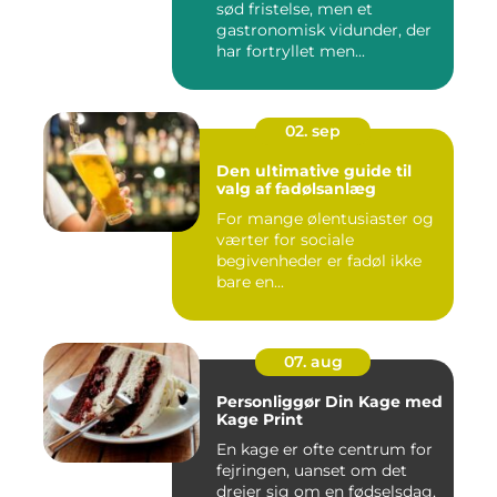
sød fristelse, men et
gastronomisk vidunder, der
har fortryllet men...
02. sep
Den ultimative guide til
valg af fadølsanlæg
For mange ølentusiaster og
værter for sociale
begivenheder er fadøl ikke
bare en...
07. aug
Personliggør Din Kage med
Kage Print
En kage er ofte centrum for
fejringen, uanset om det
drejer sig om en fødselsdag,