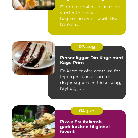
For mange ølentusiaster og
værter for sociale
begivenheder er fadøl ikke
bare en...
07. aug
Personliggør Din Kage med
Kage Print
En kage er ofte centrum for
fejringen, uanset om det
drejer sig om en fødselsdag,
bryllup, ju...
04. jun
Pizza: Fra italiensk
gadekøkken til global
favorit