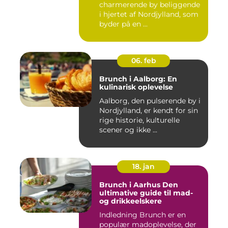
charmerende by beliggende
i hjertet af Nordjylland, som
byder på en ...
06. feb
Brunch i Aalborg: En
kulinarisk oplevelse
Aalborg, den pulserende by i
Nordjylland, er kendt for sin
rige historie, kulturelle
scener og ikke ...
18. jan
Brunch i Aarhus Den
ultimative guide til mad-
og drikkeelskere
Indledning Brunch er en
populær madoplevelse, der