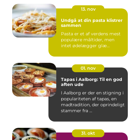
13. nov
Undgå at din pasta klistrer
sammen
Pasta er et af verdens mest
populære måltider, men
intet ødelægger glæ...
01. nov
Tapas i Aalborg: Til en god
aften ude
I Aalborg er der en stigning i
populariteten af tapas, en
madtradition, der oprindeligt
stammer fra ...
31. okt