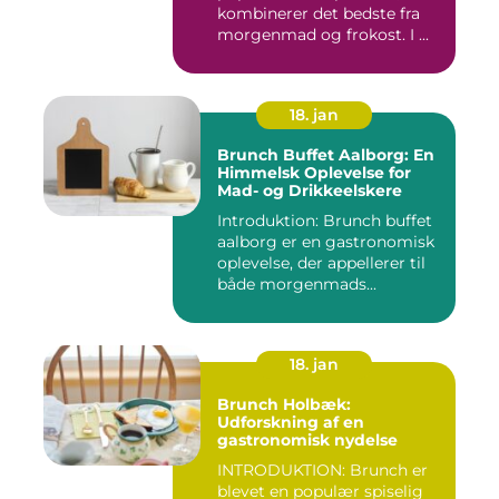
kombinerer det bedste fra
morgenmad og frokost. I ...
18. jan
Brunch Buffet Aalborg: En
Himmelsk Oplevelse for
Mad- og Drikkeelskere
Introduktion: Brunch buffet
aalborg er en gastronomisk
oplevelse, der appellerer til
både morgenmads...
18. jan
Brunch Holbæk:
Udforskning af en
gastronomisk nydelse
INTRODUKTION: Brunch er
blevet en populær spiselig