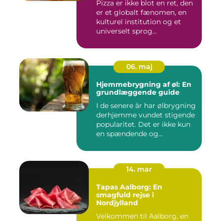
Pizza er ikke blot en ret, den
er et globalt fænomen, en
kulturel institution og et
universelt sprog...
06. maj
Hjemmebrygning af øl: En
grundlæggende guide
I de senere år har ølbrygning
derhjemme vundet stigende
popularitet. Det er ikke kun
en spændende og...
14. mar
Tapas Aalborg: En
smagfuld rejse i
Nordjylland
Velkommen til Aalborg, en