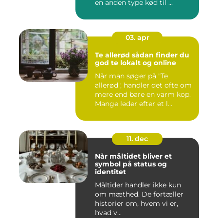
en anden type kød til ...
03. apr
Te allerød sådan finder du
god te lokalt og online
Når man søger på "Te
allerød", handler det ofte om
mere end bare en varm kop.
Mange leder efter et l...
11. dec
Når måltidet bliver et
symbol på status og
identitet
Måltider handler ikke kun
om mæthed. De fortæller
historier om, hvem vi er,
hvad v...