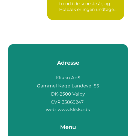
trend i de seneste år, og
Holbæk er ingen undtage...
Adresse
web:
www.klikko.dk
Menu