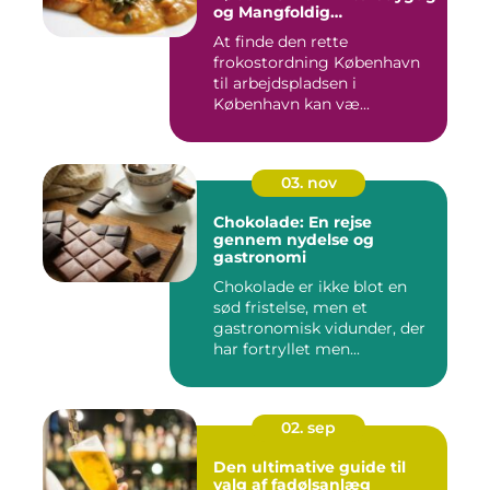
og Mangfoldig
Måltidsoplevelse
At finde den rette
frokostordning København
til arbejdspladsen i
København kan væ...
03. nov
Chokolade: En rejse
gennem nydelse og
gastronomi
Chokolade er ikke blot en
sød fristelse, men et
gastronomisk vidunder, der
har fortryllet men...
02. sep
Den ultimative guide til
valg af fadølsanlæg