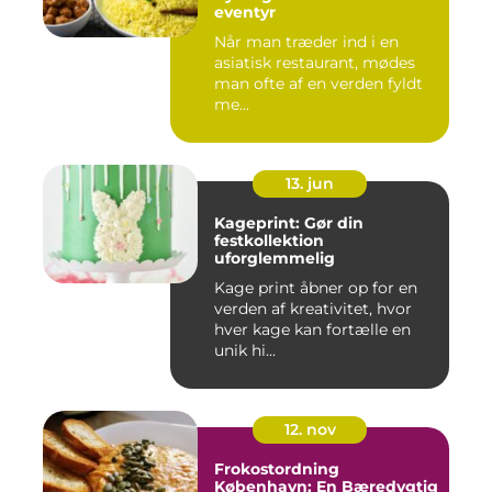
eventyr
Når man træder ind i en
asiatisk restaurant, mødes
man ofte af en verden fyldt
me...
13. jun
Kageprint: Gør din
festkollektion
uforglemmelig
Kage print åbner op for en
verden af kreativitet, hvor
hver kage kan fortælle en
unik hi...
12. nov
Frokostordning
København: En Bæredygtig