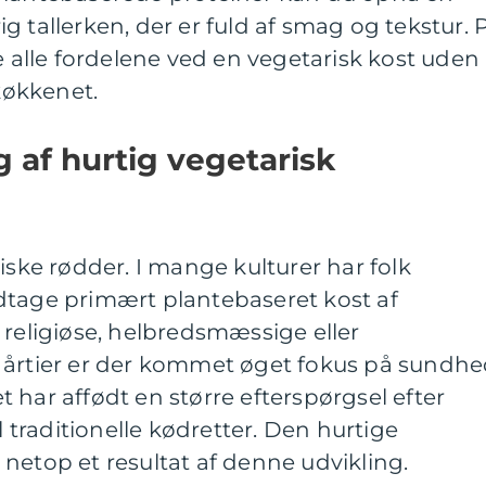
g tallerken, der er fuld af smag og tekstur. 
lle fordelene ved en vegetarisk kost uden
 køkkenet.
g af hurtig vegetarisk
iske rødder. I mange kulturer har folk
dtage primært plantebaseret kost af
 religiøse, helbredsmæssige eller
 årtier er der kommet øget fokus på sundh
 har affødt en større efterspørgsel efter
l traditionelle kødretter. Den hurtige
netop et resultat af denne udvikling.