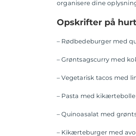
organisere dine oplysning
Opskrifter på hur
– Rødbedeburger med qu
– Grøntsagscurry med k
– Vegetarisk tacos med li
– Pasta med kikærteboll
– Quinoasalat med grønts
– Kikærteburger med av