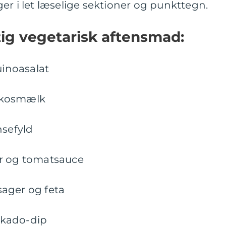
er i let læselige sektioner og punkttegn.
tig vegetarisk aftensmad:
inoasalat
okosmælk
nsefyld
er og tomatsauce
ager og feta
okado-dip