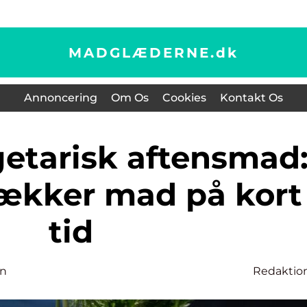
MADGLÆDERNE.
dk
Annoncering
Om Os
Cookies
Kontakt Os
ækker mad på kort
tid
en
Redaktio