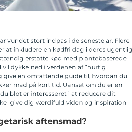
r vundet stort indpas i de seneste år. Flere
 at inkludere en kødfri dag i deres ugentli
dstændig erstatte kød med plantebaserede
l vil dykke ned i verdenen af “hurtig
g give en omfattende guide til, hvordan du
kker mad på kort tid. Uanset om du er en
 du blot er interesseret i at reducere dit
kel give dig værdifuld viden og inspiration.
egetarisk aftensmad?