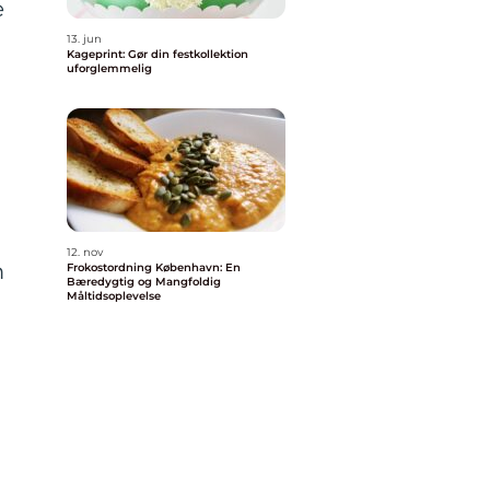
e
13. jun
Kageprint: Gør din festkollektion
uforglemmelig
12. nov
m
Frokostordning København: En
Bæredygtig og Mangfoldig
Måltidsoplevelse
d