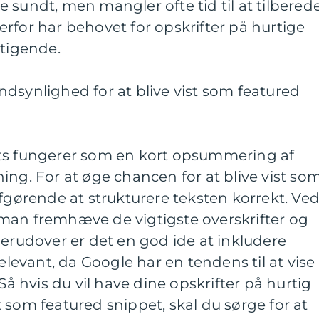
 sundt, men mangler ofte tid til at tilbered
rfor har behovet for opskrifter på hurtige
stigende.
dsynlighed for at blive vist som featured
ets fungerer som en kort opsummering af
ing. For at øge chancen for at blive vist so
afgørende at strukturere teksten korrekt. Ve
man fremhæve de vigtigste overskrifter og
Derudover er det en god ide at inkludere
relevant, da Google har en tendens til at vise
 Så hvis du vil have dine opskrifter på hurtig
 som featured snippet, skal du sørge for at