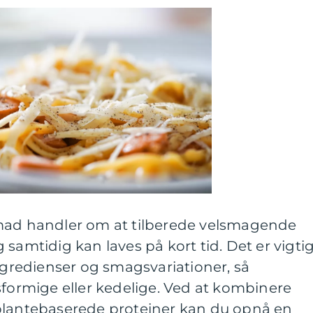
smad handler om at tilberede velsmagende
 og samtidig kan laves på kort tid. Det er vigti
ingredienser og smagsvariationer, så
sformige eller kedelige. Ved at kombinere
plantebaserede proteiner kan du opnå en