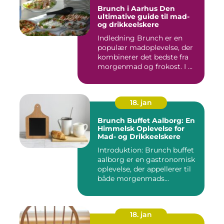
Brunch i Aarhus Den
ultimative guide til mad-
og drikkeelskere
Indledning Brunch er en
populær madoplevelse, der
kombinerer det bedste fra
morgenmad og frokost. I ...
18. jan
Brunch Buffet Aalborg: En
Himmelsk Oplevelse for
Mad- og Drikkeelskere
Introduktion: Brunch buffet
aalborg er en gastronomisk
oplevelse, der appellerer til
både morgenmads...
18. jan