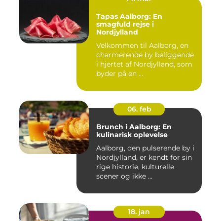
Tapas Aalborg: En
smagfuld rejse i
Nordjylland
Velkommen til Aalborg, en
charmerende by beliggende
i hjertet af Nordjylland, som
byder på en ...
06. feb
Brunch i Aalborg: En
kulinarisk oplevelse
Aalborg, den pulserende by i
Nordjylland, er kendt for sin
rige historie, kulturelle
scener og ikke ...
18. jan