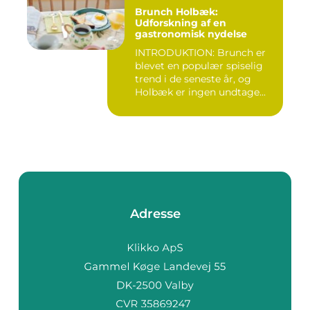
Brunch Holbæk:
Udforskning af en
gastronomisk nydelse
INTRODUKTION: Brunch er
blevet en populær spiselig
trend i de seneste år, og
Holbæk er ingen undtage...
Adresse