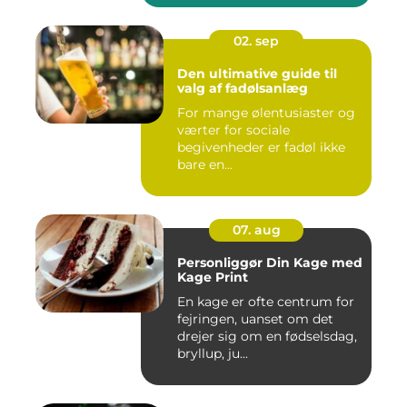
02. sep
Den ultimative guide til
valg af fadølsanlæg
For mange ølentusiaster og
værter for sociale
begivenheder er fadøl ikke
bare en...
07. aug
Personliggør Din Kage med
Kage Print
En kage er ofte centrum for
fejringen, uanset om det
drejer sig om en fødselsdag,
bryllup, ju...