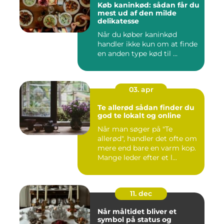
Køb kaninkød: sådan får du
mest ud af den milde
delikatesse
Når du køber kaninkød
handler ikke kun om at finde
en anden type kød til ...
03. apr
Te allerød sådan finder du
god te lokalt og online
Når man søger på "Te
allerød", handler det ofte om
mere end bare en varm kop.
Mange leder efter et l...
11. dec
Når måltidet bliver et
symbol på status og