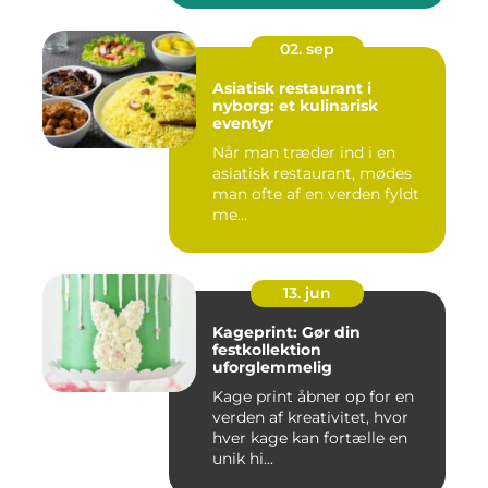
02. sep
Asiatisk restaurant i
nyborg: et kulinarisk
eventyr
Når man træder ind i en
asiatisk restaurant, mødes
man ofte af en verden fyldt
me...
13. jun
Kageprint: Gør din
festkollektion
uforglemmelig
Kage print åbner op for en
verden af kreativitet, hvor
hver kage kan fortælle en
unik hi...