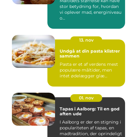
Måltidets størrelse kan have
stor betydning for, hvordan
vi oplever mad, energiniveau
o...
13. nov
Undgå at din pasta klistrer
sammen
Pasta er et af verdens mest
populære måltider, men
intet ødelægger glæ...
01. nov
Tapas i Aalborg: Til en god
aften ude
I Aalborg er der en stigning i
populariteten af tapas, en
madtradition, der oprindeligt