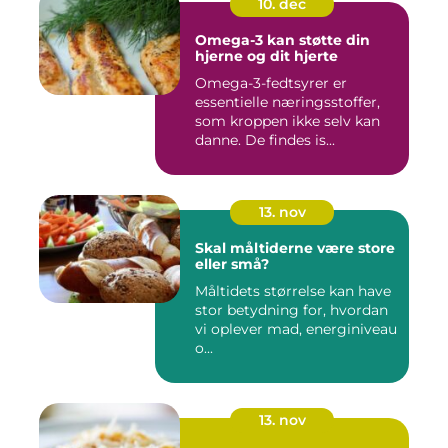
10. dec
Omega-3 kan støtte din
hjerne og dit hjerte
Omega-3-fedtsyrer er
essentielle næringsstoffer,
som kroppen ikke selv kan
danne. De findes is...
13. nov
Skal måltiderne være store
eller små?
Måltidets størrelse kan have
stor betydning for, hvordan
vi oplever mad, energiniveau
o...
13. nov