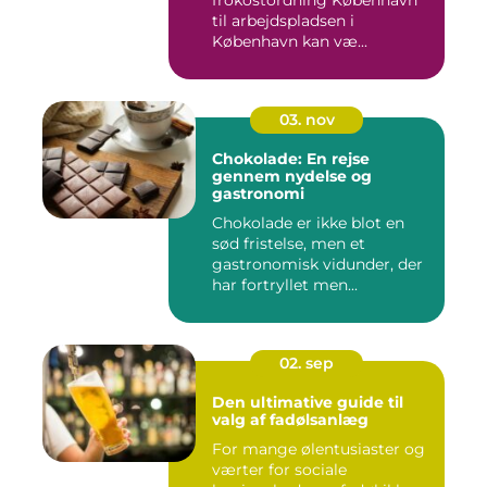
frokostordning København
til arbejdspladsen i
København kan væ...
03. nov
Chokolade: En rejse
gennem nydelse og
gastronomi
Chokolade er ikke blot en
sød fristelse, men et
gastronomisk vidunder, der
har fortryllet men...
02. sep
Den ultimative guide til
valg af fadølsanlæg
For mange ølentusiaster og
værter for sociale