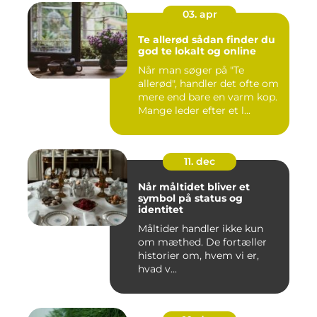
03. apr
Te allerød sådan finder du
god te lokalt og online
Når man søger på "Te
allerød", handler det ofte om
mere end bare en varm kop.
Mange leder efter et l...
11. dec
Når måltidet bliver et
symbol på status og
identitet
Måltider handler ikke kun
om mæthed. De fortæller
historier om, hvem vi er,
hvad v...