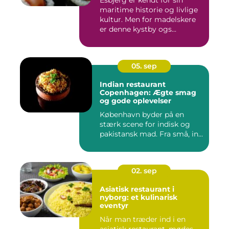
Esbjerg er kendt for sin
maritime historie og livlige
kultur. Men for madelskere
er denne kystby ogs...
05. sep
Indian restaurant
Copenhagen: Ægte smag
og gode oplevelser
København byder på en
stærk scene for indisk og
pakistansk mad. Fra små, in...
02. sep
Asiatisk restaurant i
nyborg: et kulinarisk
eventyr
Når man træder ind i en