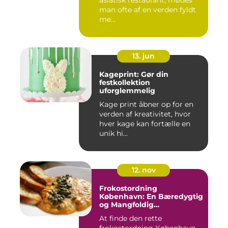
asiatisk restaurant, mødes
man ofte af en verden fyldt
me...
13. jun
Kageprint: Gør din
festkollektion
uforglemmelig
Kage print åbner op for en
verden af kreativitet, hvor
hver kage kan fortælle en
unik hi...
12. nov
Frokostordning
København: En Bæredygtig
og Mangfoldig
Måltidsoplevelse
At finde den rette