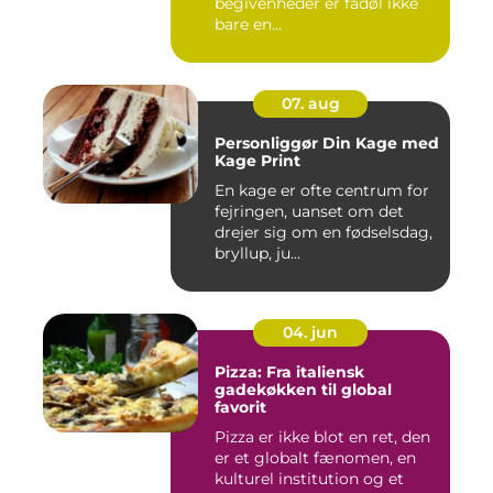
begivenheder er fadøl ikke
bare en...
07. aug
Personliggør Din Kage med
Kage Print
En kage er ofte centrum for
fejringen, uanset om det
drejer sig om en fødselsdag,
bryllup, ju...
04. jun
Pizza: Fra italiensk
gadekøkken til global
favorit
Pizza er ikke blot en ret, den
er et globalt fænomen, en
kulturel institution og et