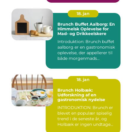
18. jan
Brunch Buffet Aalborg: En
Himmelsk Oplevelse for
Mad- og Drikkeelskere
Introduktion: Brunch buffet
aalborg er en gastronomisk
oplevelse, der appellerer til
både morgenmads...
18. jan
Brunch Holbæk:
Udforskning af en
gastronomisk nydelse
INTRODUKTION: Brunch er
blevet en populær spiselig
trend i de seneste år, og
Holbæk er ingen undtage...