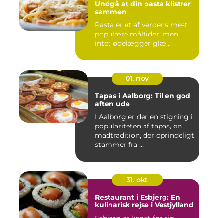
Undgå at din pasta klistrer
sammen
Pasta er et af verdens mest
populære måltider, men
intet ødelægger glæ...
01. nov
Tapas i Aalborg: Til en god
aften ude
I Aalborg er der en stigning i
populariteten af tapas, en
madtradition, der oprindeligt
stammer fra ...
31. okt
Restaurant i Esbjerg: En
kulinarisk rejse i Vestjylland