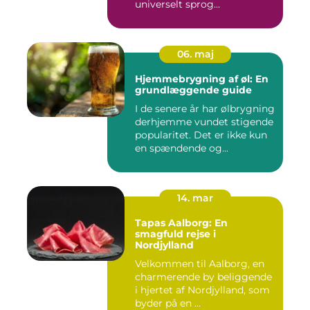
universelt sprog...
06. maj
Hjemmebrygning af øl: En
grundlæggende guide
I de senere år har ølbrygning
derhjemme vundet stigende
popularitet. Det er ikke kun
en spændende og...
14. mar
Tapas Aalborg: En
smagfuld rejse i
Nordjylland
Velkommen til Aalborg, en
charmerende by beliggende
i hjertet af Nordjylland, som
byder på en ...