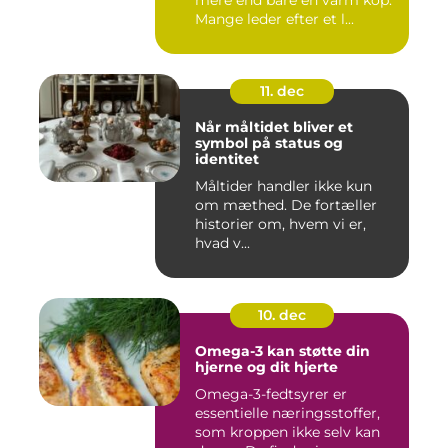
mere end bare en varm kop.
Mange leder efter et l...
11. dec
Når måltidet bliver et
symbol på status og
identitet
Måltider handler ikke kun
om mæthed. De fortæller
historier om, hvem vi er,
hvad v...
10. dec
Omega-3 kan støtte din
hjerne og dit hjerte
Omega-3-fedtsyrer er
essentielle næringsstoffer,
som kroppen ikke selv kan