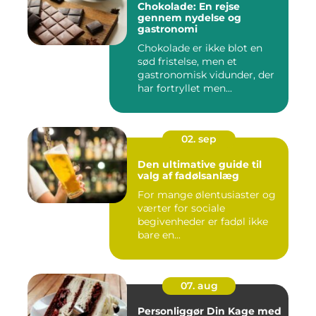
Chokolade: En rejse
gennem nydelse og
gastronomi
Chokolade er ikke blot en
sød fristelse, men et
gastronomisk vidunder, der
har fortryllet men...
02. sep
Den ultimative guide til
valg af fadølsanlæg
For mange ølentusiaster og
værter for sociale
begivenheder er fadøl ikke
bare en...
07. aug
Personliggør Din Kage med