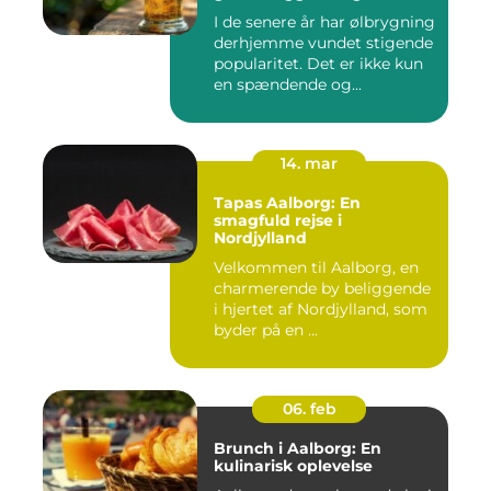
I de senere år har ølbrygning
derhjemme vundet stigende
popularitet. Det er ikke kun
en spændende og...
14. mar
Tapas Aalborg: En
smagfuld rejse i
Nordjylland
Velkommen til Aalborg, en
charmerende by beliggende
i hjertet af Nordjylland, som
byder på en ...
06. feb
Brunch i Aalborg: En
kulinarisk oplevelse