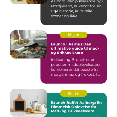
Aalborg, den pulserende by i
Nordjylland, er kendt for sin
rige historie, kulturelle
scener og ikke ...
18. jan
Brunch i Aarhus Den
ultimative guide til mad-
og drikkeelskere
Indledning Brunch er en
populær madoplevelse, der
kombinerer det bedste fra
morgenmad og frokost. I ...
18. jan
Brunch Buffet Aalborg: En
Himmelsk Oplevelse for
Mad- og Drikkeelskere