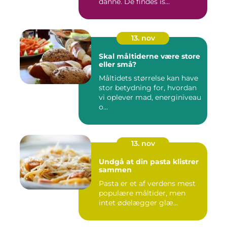
danne. De findes is...
13. nov
Skal måltiderne være store
eller små?
Måltidets størrelse kan have
stor betydning for, hvordan
vi oplever mad, energiniveau
o...
13. nov
Undgå at din pasta klistrer
sammen
Pasta er et af verdens mest
populære måltider, men
intet ødelægger glæ...