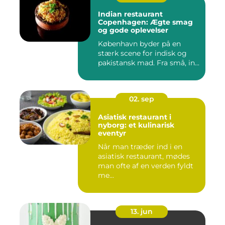
Indian restaurant
Copenhagen: Ægte smag
og gode oplevelser
København byder på en
stærk scene for indisk og
pakistansk mad. Fra små, in...
02. sep
Asiatisk restaurant i
nyborg: et kulinarisk
eventyr
Når man træder ind i en
asiatisk restaurant, mødes
man ofte af en verden fyldt
me...
13. jun