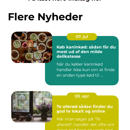
Flere Nyheder
07. jul
Køb kaninkød: sådan får du
mest ud af den milde
delikatesse
Når du køber kaninkød
handler ikke kun om at finde
en anden type kød til ...
03. apr
Te allerød sådan finder du
god te lokalt og online
Når man søger på "Te
allerød", handler det ofte om