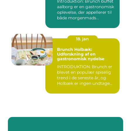
Introduktion: Brunch buffet
aalborg er en gastronomisk
oplevelse, der appellerer til
både morgenmads...
18. jan
Brunch Holbæk:
Udforskning af en
gastronomisk nydelse
INTRODUKTION: Brunch er
blevet en populær spiselig
trend i de seneste år, og
Holbæk er ingen undtage...