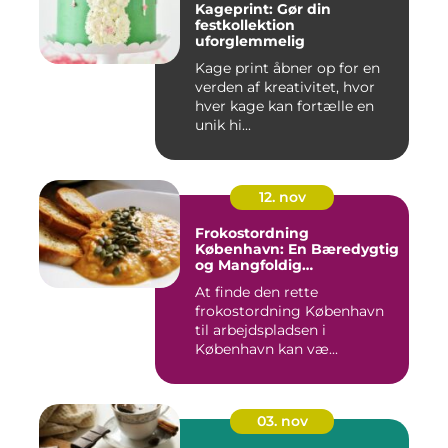
Kageprint: Gør din
festkollektion
uforglemmelig
Kage print åbner op for en
verden af kreativitet, hvor
hver kage kan fortælle en
unik hi...
12. nov
Frokostordning
København: En Bæredygtig
og Mangfoldig
Måltidsoplevelse
At finde den rette
frokostordning København
til arbejdspladsen i
København kan væ...
03. nov