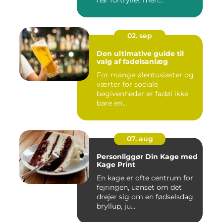
har fortryllet men...
02. sep
Den ultimative guide til
valg af fadølsanlæg
For mange ølentusiaster og
værter for sociale
begivenheder er fadøl ikke
bare en...
07. aug
Personliggør Din Kage med
Kage Print
En kage er ofte centrum for
fejringen, uanset om det
drejer sig om en fødselsdag,
bryllup, ju...