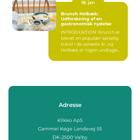
18. jan
Brunch Holbæk:
Udforskning af en
gastronomisk nydelse
INTRODUKTION: Brunch er
blevet en populær spiselig
trend i de seneste år, og
Holbæk er ingen undtage...
Adresse