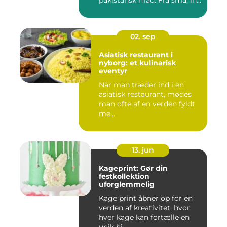
pakistansk mad. Fra små, in...
02. sep
Asiatisk restaurant i
nyborg: et kulinarisk
eventyr
Når man træder ind i en
asiatisk restaurant, mødes
man ofte af en verden fyldt
me...
13. jun
Kageprint: Gør din
festkollektion
uforglemmelig
Kage print åbner op for en
verden af kreativitet, hvor
hver kage kan fortælle en