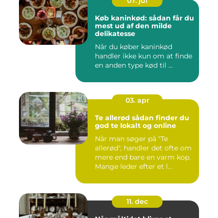
07. jul
Køb kaninkød: sådan får du
mest ud af den milde
delikatesse
Når du køber kaninkød
handler ikke kun om at finde
en anden type kød til ...
03. apr
Te allerød sådan finder du
god te lokalt og online
Når man søger på "Te
allerød", handler det ofte om
mere end bare en varm kop.
Mange leder efter et l...
11. dec