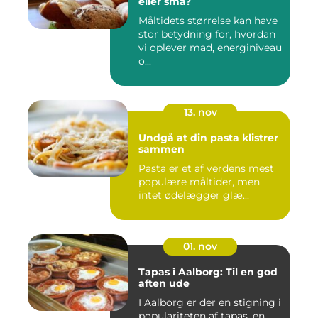
eller små?
Måltidets størrelse kan have
stor betydning for, hvordan
vi oplever mad, energiniveau
o...
13. nov
Undgå at din pasta klistrer
sammen
Pasta er et af verdens mest
populære måltider, men
intet ødelægger glæ...
01. nov
Tapas i Aalborg: Til en god
aften ude
I Aalborg er der en stigning i
populariteten af tapas, en