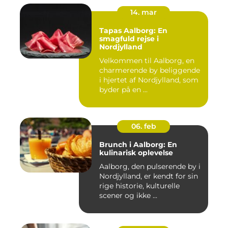
14. mar
Tapas Aalborg: En
smagfuld rejse i
Nordjylland
Velkommen til Aalborg, en
charmerende by beliggende
i hjertet af Nordjylland, som
byder på en ...
06. feb
Brunch i Aalborg: En
kulinarisk oplevelse
Aalborg, den pulserende by i
Nordjylland, er kendt for sin
rige historie, kulturelle
scener og ikke ...