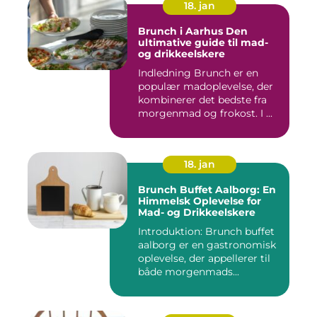
18. jan
Brunch i Aarhus Den
ultimative guide til mad-
og drikkeelskere
Indledning Brunch er en
populær madoplevelse, der
kombinerer det bedste fra
morgenmad og frokost. I ...
18. jan
Brunch Buffet Aalborg: En
Himmelsk Oplevelse for
Mad- og Drikkeelskere
Introduktion: Brunch buffet
aalborg er en gastronomisk
oplevelse, der appellerer til
både morgenmads...